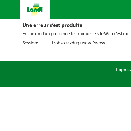
Une erreur s’est produite
En raison d’un problème technique, le site Web n’est m
Session:
l53hso2axd0qi05qwlf5vosv
Impres