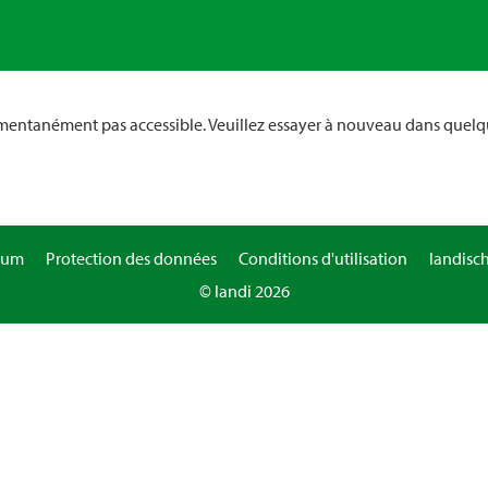
omentanément pas accessible. Veuillez essayer à nouveau dans quelq
sum
Protection des données
Conditions d'utilisation
landisc
© landi 2026