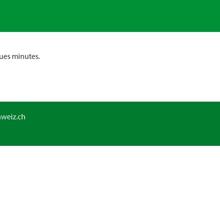
ues minutes.
hweiz.ch