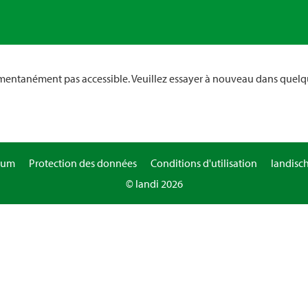
omentanément pas accessible. Veuillez essayer à nouveau dans quelq
sum
Protection des données
Conditions d'utilisation
landisc
© landi 2026