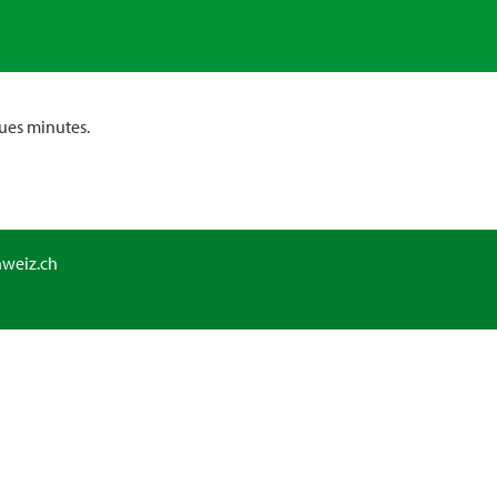
ues minutes.
hweiz.ch