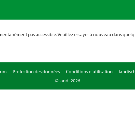
omentanément pas accessible. Veuillez essayer à nouveau dans quelq
sum
Protection des données
Conditions d'utilisation
landisc
© landi 2026