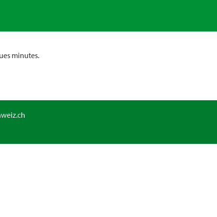
ues minutes.
hweiz.ch