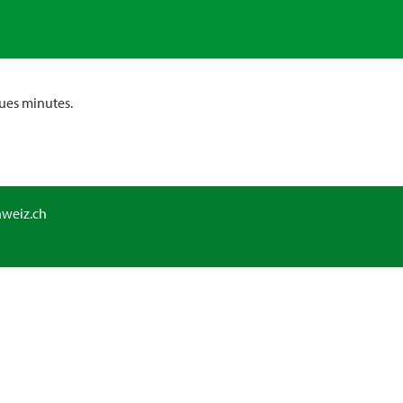
ues minutes.
hweiz.ch