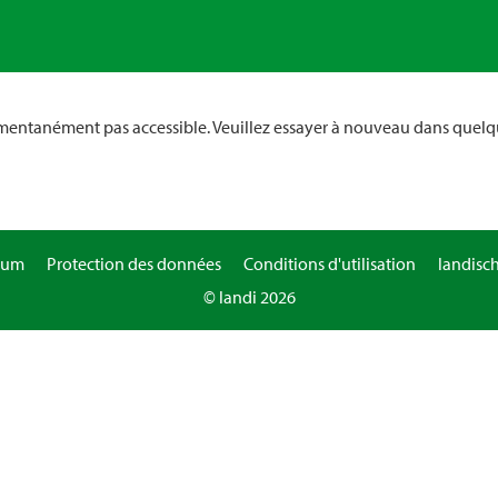
omentanément pas accessible. Veuillez essayer à nouveau dans quelq
sum
Protection des données
Conditions d'utilisation
landisc
© landi 2026