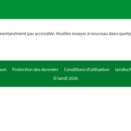
omentanément pas accessible. Veuillez essayer à nouveau dans quelq
sum
Protection des données
Conditions d'utilisation
landisc
© landi 2026