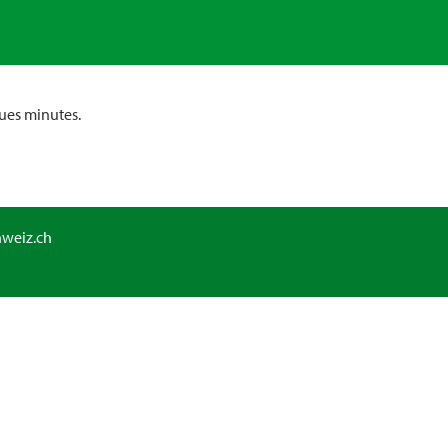
ues minutes.
hweiz.ch