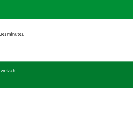
ues minutes.
hweiz.ch