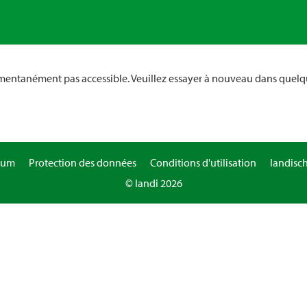
omentanément pas accessible. Veuillez essayer à nouveau dans quelq
sum
Protection des données
Conditions d'utilisation
landisc
© landi 2026