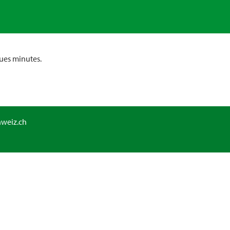
ues minutes.
hweiz.ch