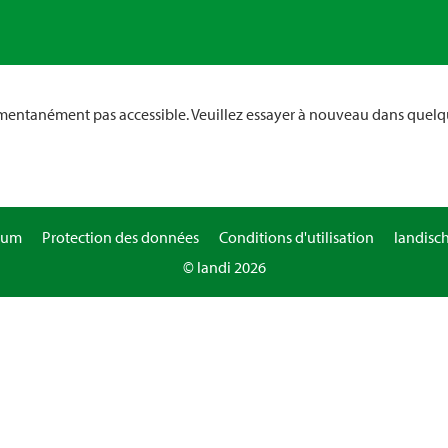
omentanément pas accessible. Veuillez essayer à nouveau dans quelq
sum
Protection des données
Conditions d'utilisation
landisc
© landi 2026