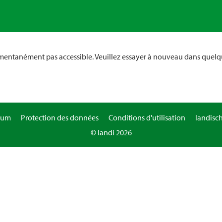
omentanément pas accessible. Veuillez essayer à nouveau dans quelq
sum
Protection des données
Conditions d'utilisation
landisc
© landi 2026