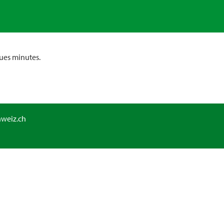
ues minutes.
hweiz.ch