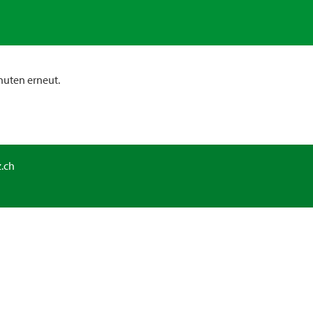
nuten erneut.
.ch