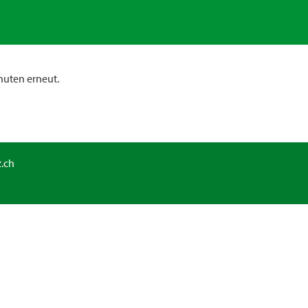
nuten erneut.
.ch