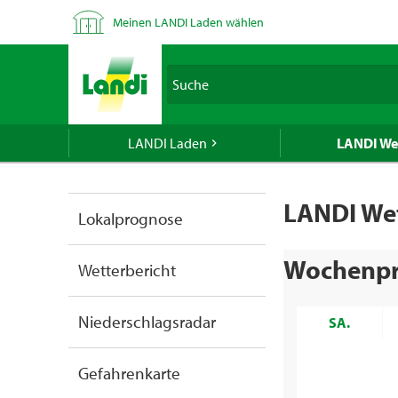
Um das ge
Meinen LANDI Laden wählen
Ihre Postl
LANDI verk
Spirituose
Suche
geben Sie 
LANDI Laden
LANDI We
Falls Sie 
LANDI We
verwenden 
Lokalprognose
Wochenp
Wetterbericht
Niederschlagsradar
SA.
Gefahrenkarte