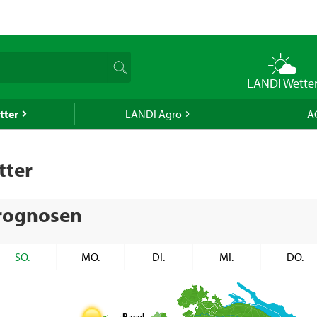
naue Lieferdatum von diesem Artikel ermitteln zu können, benötig
eitzahl oder Ihr Wohnort.
auft generell keinen Alkohol an Jugendliche unter 16 Jahren. Für
n gilt die Altersgrenze von 18 Jahren. Mit der Angabe Ihres Geburts
uns verbindlich Ihr Alter an.
LANDI Wette
Bestätigen
tter
LANDI Agro
A
Bestätigen
schon ein LANDI-Konto haben, können Sie sich anmelden und wir
tter
PLZ/Ort aus Ihrer erfassten Lieferadresse.
Mit meinem LANDI-Konto anmelden
rognosen
SO.
MO.
DI.
MI.
DO.
Basel