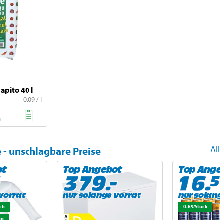
apito 40 l
0.09 / l
Al
- unschlagbare Preise
ot
Top Angebot
Top Ang
Vorrat
nur solange Vorrat
nur solan
sch
0.69/Stück
ng