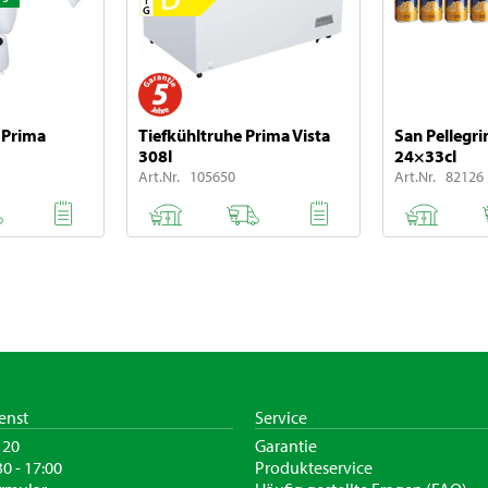
 Prima
Tiefkühltruhe Prima Vista
San Pellegri
308l
24×33cl
Art.Nr. 105650
Art.Nr. 82126
enst
Service
120
Garantie
30 - 17:00
Produkteservice