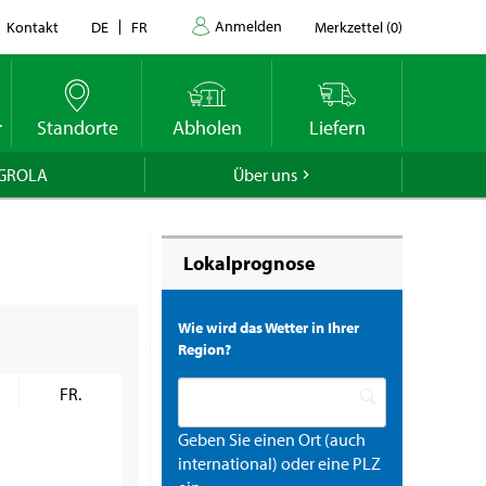
en wir
Anmelden
Kontakt
DE
FR
Merkzettel
(
0
)
datums
r
Standorte
Abholen
Liefern
GROLA
Über uns
Lokalprognose
Wie wird das Wetter in Ihrer
Region?
FR.
Geben Sie einen Ort (auch
international) oder eine PLZ