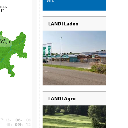
ein.
allen
28°
LANDI Laden
hur
° / 31°
LANDI Agro
-
03-
06-
09-
12-
15-
18-
21-
24
h
06h
09h
12h
15h
18h
21h
24h