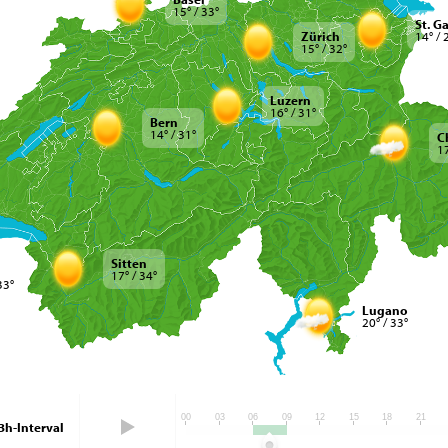
15° / 33°
St. G
Zürich
14° / 
15° / 32°
Luzern
16° / 31°
Bern
14° / 31°
C
17
Sitten
17° / 34°
33°
Lugano
20° / 33°
00
00
03
06
09
12
15
18
21
3h-Interval
03