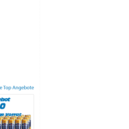
le Top Angebote
ebot
ge Vorrat