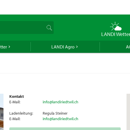
naue Lieferdatum von diesem Artikel ermitteln zu können, benötig
eitzahl oder Ihr Wohnort.
auft generell keinen Alkohol an Jugendliche unter 16 Jahren. Für
n gilt die Altersgrenze von 18 Jahren. Mit der Angabe Ihres Geburts
uns verbindlich Ihr Alter an.
LANDI Wette
Bestätigen
tter
LANDI Agro
A
Bestätigen
schon ein LANDI-Konto haben, können Sie sich anmelden und wir
PLZ/Ort aus Ihrer erfassten Lieferadresse.
Mit meinem LANDI-Konto anmelden
Kontakt
E-Mail:
info@landiriedtwil.ch
Ladenleitung:
Regula Steiner
E-Mail:
info@landiriedtwil.ch