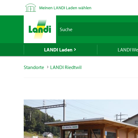
Um das ge
Meinen LANDI Laden wählen
Ihre Postl
LANDI verk
Spirituose
Suche
geben Sie 
LANDI Laden
LANDI We
Standorte
LANDI Riedtwil
Falls Sie 
verwenden 