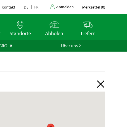
en wir
Anmelden
Kontakt
DE
FR
Merkzettel
(
0
)
datums
r
Standorte
Abholen
Liefern
GROLA
Über uns