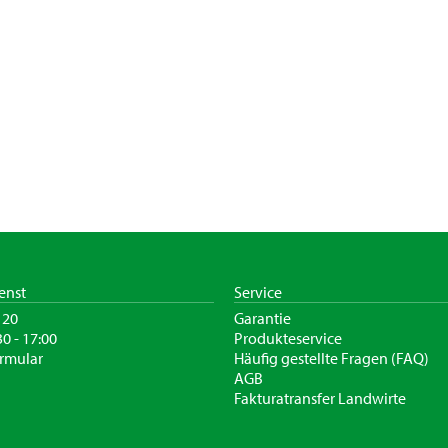
enst
Service
120
Garantie
30 - 17:00
Produkteservice
rmular
Häufig gestellte Fragen (FAQ)
AGB
Fakturatransfer Landwirte