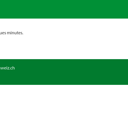
ues minutes.
hweiz.ch