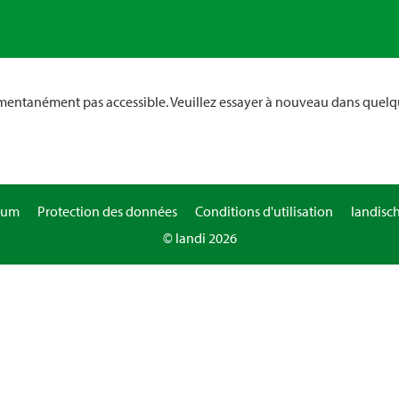
omentanément pas accessible. Veuillez essayer à nouveau dans quelq
sum
Protection des données
Conditions d'utilisation
landisc
© landi 2026