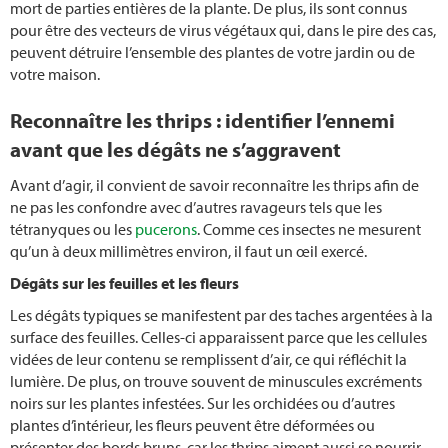
Idées pour le balcon
mort de parties entières de la plante. De plus, ils sont connus
pour être des vecteurs de virus végétaux qui, dans le pire des cas,
peuvent détruire l’ensemble des plantes de votre jardin ou de
Broyage
votre maison.
Hydroculture
Reconnaître les thrips : identifier l’ennemi
avant que les dégâts ne s’aggravent
Jeunes Plants
Avant d’agir, il convient de savoir reconnaître les thrips afin de
ne pas les confondre avec d’autres ravageurs tels que les
Planter des pommes de terre
tétranyques ou les
pucerons
. Comme ces insectes ne mesurent
qu’un à deux millimètres environ, il faut un œil exercé.
Conserver les pommes de terre
D
égâts sur les feuilles et les fleurs
Taille des rosiers grimpants
Les dégâts typiques se manifestent par des taches argentées à la
surface des feuilles. Celles-ci apparaissent parce que les cellules
Compost
vidées de leur contenu se remplissent d’air, ce qui réfléchit la
lumière. De plus, on trouve souvent de minuscules excréments
noirs sur les plantes infestées. Sur les orchidées ou d’autres
Composter
plantes d’intérieur, les fleurs peuvent être déformées ou
présenter des bords bruns, car les thrips aiment aussi se nourrir