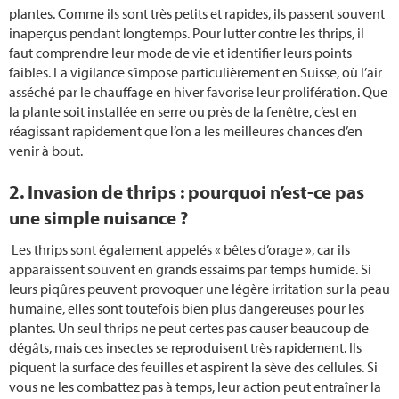
Geraniums
plantes. Comme ils sont très petits et rapides, ils passent souvent
inaperçus pendant longtemps. Pour lutter contre les thrips, il
Faire des grillades
faut comprendre leur mode de vie et identifier leurs points
faibles. La vigilance s’impose particulièrement en Suisse, où l’air
asséché par le chauffage en hiver favorise leur prolifération. Que
Planter des concombres
la plante soit installée en serre ou près de la fenêtre, c’est en
réagissant rapidement que l’on a les meilleures chances d’en
Tailler une haie
venir à bout.
Planter des myrtilles
2. Invasion de thrips : pourquoi n’est-ce pas
une simple nuisance ?
Taille des framboisiers
Les thrips sont également appelés « bêtes d’orage », car ils
apparaissent souvent en grands essaims par temps humide. Si
Plate-bande
leurs piqûres peuvent provoquer une légère irritation sur la peau
humaine, elles sont toutefois bien plus dangereuses pour les
Tailler les hortensias
plantes. Un seul thrips ne peut certes pas causer beaucoup de
dégâts, mais ces insectes se reproduisent très rapidement. Ils
Jardin d‘automne
piquent la surface des feuilles et aspirent la sève des cellules. Si
vous ne les combattez pas à temps, leur action peut entraîner la