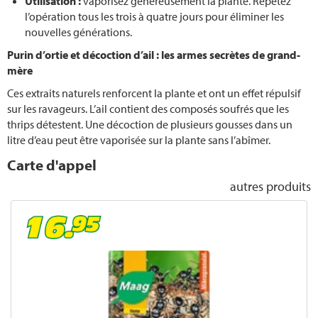
Utilisation
:
vaporisez généreusement la plante. Répétez
Protection solaire balcon
l’opération tous les trois à quatre jours pour éliminer les
nouvelles générations.
Piscine
Purin d’ortie et décoction d’ail : les armes secrètes de grand-
mère
Planter des tomates
Ces extraits naturels renforcent la plante et ont un effet répulsif
sur les ravageurs. L’ail contient des composés soufrés que les
Lutter contre les thrips
thrips détestent. Une décoction de plusieurs gousses dans un
litre d’eau peut être vaporisée sur la plante sans l’abîmer.
Mauvaises herbes
Carte d'appel
autres produits
Scarifier
Quand fertiliser la pelouse
Jardin pour l‘hiver
Lutter contre les cochenilles