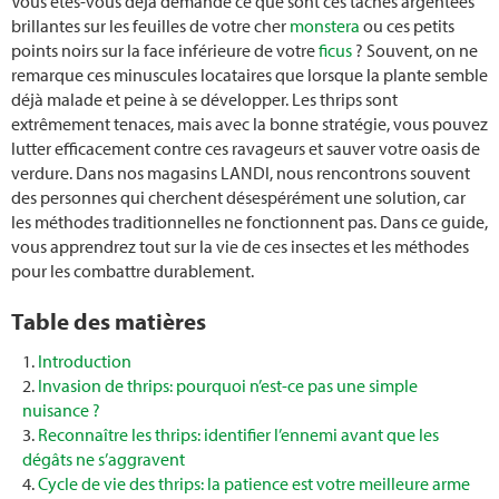
Vous êtes-vous déjà demandé ce que sont ces taches argentées
Transplanter du bambou
brillantes sur les feuilles de votre cher
monstera
ou ces petits
points noirs sur la face inférieure de votre
ficus
? Souvent, on ne
Planter des haricots
remarque ces minuscules locataires que lorsque la plante semble
déjà malade et peine à se développer. Les thrips sont
Lutter contre les pucerons
extrêmement tenaces, mais avec la bonne stratégie, vous pouvez
lutter efficacement contre ces ravageurs et sauver votre oasis de
Arrosage
verdure. Dans nos magasins LANDI, nous rencontrons souvent
des personnes qui cherchent désespérément une solution, car
les méthodes traditionnelles ne fonctionnent pas. Dans ce guide,
Systèmes d'arrosage
vous apprendrez tout sur la vie de ces insectes et les méthodes
pour les combattre durablement.
Parterre de fleurs
Table des matières
Prairie fleurie
Introduction
Invasion de thrips: pourquoi n’est-ce pas une simple
Pyrale du buis
nuisance ?
Reconnaître les thrips: identifier l’ennemi avant que les
Végétalisation d'un toit plat
dégâts ne s’aggravent
Cycle de vie des thrips: la patience est votre meilleure arme