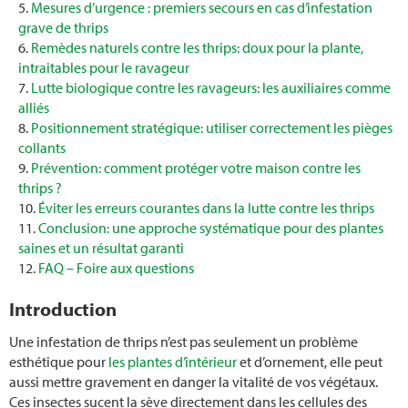
Engrais
Mesures d’urgence : premiers secours en cas d’infestation
grave de thrips
Remèdes naturels contre les thrips: doux pour la plante,
Terre
intraitables pour le ravageur
Lutte biologique contre les ravageurs: les auxiliaires comme
Multiplier les fraises
alliés
Positionnement stratégique: utiliser correctement les pièges
Tailler un figuier
collants
Prévention: comment protéger votre maison contre les
Mobilier de jardin
thrips ?
Éviter les erreurs courantes dans la lutte contre les thrips
Conclusion: une approche systématique pour des plantes
Jeux d’extérieur pour les enfants
saines et un résultat garanti
FAQ – Foire aux questions
Allée de jardin
Introduction
Clôture de jardin
Une infestation de thrips n’est pas seulement un problème
esthétique pour
les plantes d’intérieur
et d’ornement, elle peut
Graines potagères
aussi mettre gravement en danger la vitalité de vos végétaux.
Ces insectes sucent la sève directement dans les cellules des