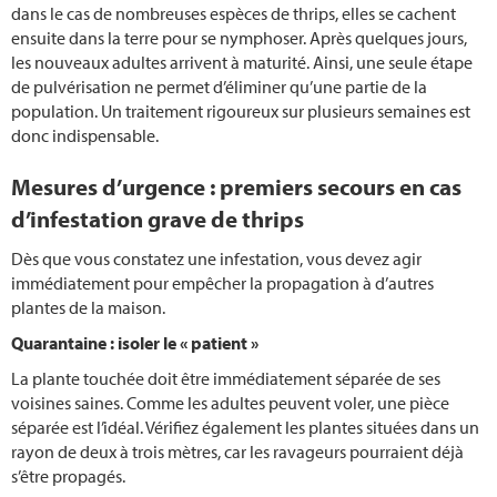
Travaux de jardinage mensuels
dans le cas de nombreuses espèces de thrips, elles se cachent
ensuite dans la terre pour se nymphoser. Après quelques jours,
les nouveaux adultes arrivent à maturité. Ainsi, une seule étape
Paillage
de pulvérisation ne permet d’éliminer qu’une partie de la
population. Un traitement rigoureux sur plusieurs semaines est
Pressage
donc indispensable.
Protection anti-moustiques
Mesures d’urgence : premiers secours en cas
d’infestation grave de thrips
Jardin naturel
Dès que vous constatez une infestation, vous devez agir
immédiatement pour empêcher la propagation à d’autres
Neophyte
plantes de la maison.
Quarantaine : isoler le « patient »
Récolter des fruits
La plante touchée doit être immédiatement séparée de ses
Tailler les lauriers roses
voisines saines. Comme les adultes peuvent voler, une pièce
séparée est l’idéal. Vérifiez également les plantes situées dans un
rayon de deux à trois mètres, car les ravageurs pourraient déjà
Entretenir les orchidees
s’être propagés.