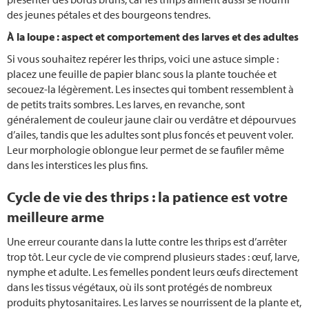
Planter du chou-rave
des jeunes pétales et des bourgeons tendres.
À la loupe : aspect et comportement des larves et des adultes
Herbes aromatiques
Si vous souhaitez repérer les thrips, voici une astuce simple :
placez une feuille de papier blanc sous la plante touchée et
Créer un jardin d’herbes aromatiques
secouez-la légèrement. Les insectes qui tombent ressemblent à
de petits traits sombres. Les larves, en revanche, sont
Planter des courges
généralement de couleur jaune clair ou verdâtre et dépourvues
d’ailes, tandis que les adultes sont plus foncés et peuvent voler.
Planter des poireaux
Leur morphologie oblongue leur permet de se faufiler même
dans les interstices les plus fins.
Planter de la lavande
Cycle de vie des thrips : la patience est votre
Taille de la lavande
meilleure arme
Une erreur courante dans la lutte contre les thrips est d’arrêter
Plantation bette
trop tôt. Leur cycle de vie comprend plusieurs stades : œuf, larve,
nymphe et adulte. Les femelles pondent leurs œufs directement
Culture mixte
dans les tissus végétaux, où ils sont protégés de nombreux
produits phytosanitaires. Les larves se nourrissent de la plante et,