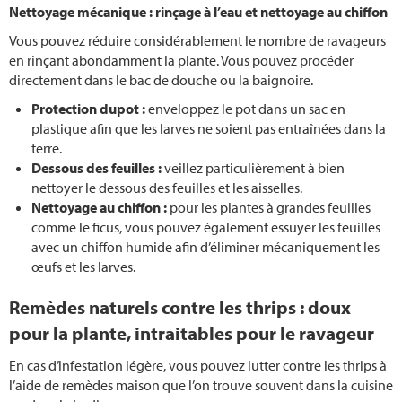
Nettoyage mécanique : rinçage à l’eau et nettoyage au chiffon
Taille de l'’herbe de la pampa
Vous pouvez réduire considérablement le nombre de ravageurs
Permaculture jardin
en rinçant abondamment la plante. Vous pouvez procéder
directement dans le bac de douche ou la baignoire.
Planter dans le jardin
Protection du
pot
:
enveloppez le pot dans un sac en
plastique afin que les larves ne soient pas entraînées dans la
Planter du bambou
terre.
Dessous des feuilles :
veillez particulièrement à bien
nettoyer le dessous des feuilles et les aisselles.
Tonte de pelouse
Nettoyage au chiffon :
pour les plantes à grandes feuilles
comme le ficus, vous pouvez également essuyer les feuilles
Entretien du gazon
avec un chiffon humide afin d’éliminer mécaniquement les
œufs et les larves.
Réparer la pelouse
Remèdes naturels contre les thrips : doux
Semer du gazon
pour la plante, intraitables pour le ravageur
En cas d’infestation légère, vous pouvez lutter contre les thrips à
Tondeuses robots sans câble périphérique
l’aide de remèdes maison que l’on trouve souvent dans la cuisine