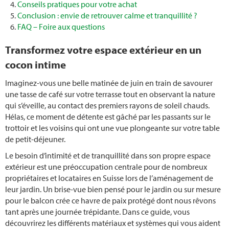
Engrais
Conseils pratiques pour votre achat
Conclusion : envie de retrouver calme et tranquillité ?
FAQ – Foire aux questions
Terre
Transformez votre espace extérieur en un
Multiplier les fraises
cocon intime
Tailler un figuier
Imaginez-vous une belle matinée de juin en train de savourer
une tasse de café sur votre terrasse tout en observant la nature
Mobilier de jardin
qui s’éveille, au contact des premiers rayons de soleil chauds.
Hélas, ce moment de détente est gâché par les passants sur le
trottoir et les voisins qui ont une vue plongeante sur votre table
Jeux d’extérieur pour les enfants
de petit-déjeuner.
Allée de jardin
Le besoin d’intimité et de tranquillité dans son propre espace
extérieur est une préoccupation centrale pour de nombreux
propriétaires et locataires en Suisse lors de l’aménagement de
Clôture de jardin
leur jardin. Un brise-vue bien pensé pour le jardin ou sur mesure
pour le balcon crée ce havre de paix protégé dont nous rêvons
Graines potagères
tant après une journée trépidante. Dans ce guide, vous
découvrirez les différents matériaux et systèmes qui vous aident