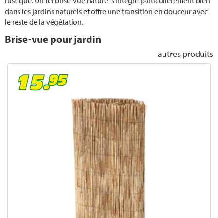
rustique. Un tel brise-vue naturel s’intègre particulièrement bien
Idées pour le balcon
dans les jardins naturels et offre une transition en douceur avec
le reste de la végétation.
Broyage
Brise-vue pour jardin
Hydroculture
autres produits
Jeunes Plants
Planter des pommes de terre
Conserver les pommes de terre
Taille des rosiers grimpants
Compost
Composter