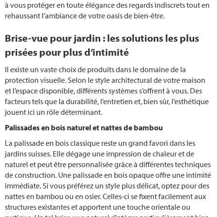
Geraniums
à vous protéger en toute élégance des regards indiscrets tout en
rehaussant l’ambiance de votre oasis de bien-être.
Faire des grillades
Brise-vue pour jardin : les solutions les plus
prisées pour plus d’intimité
Planter des concombres
Il existe un vaste choix de produits dans le domaine de la
Tailler une haie
protection visuelle. Selon le style architectural de votre maison
et l’espace disponible, différents systèmes s’offrent à vous. Des
Planter des myrtilles
facteurs tels que la durabilité, l’entretien et, bien sûr, l’esthétique
jouent ici un rôle déterminant.
Taille des framboisiers
Palissades en bois naturel et nattes de bambou
La palissade en bois classique reste un grand favori dans les
Plate-bande
jardins suisses. Elle dégage une impression de chaleur et de
naturel et peut être personnalisée grâce à différentes techniques
Tailler les hortensias
de construction. Une palissade en bois opaque offre une intimité
immédiate. Si vous préférez un style plus délicat, optez pour des
Jardin d‘automne
nattes en bambou ou en osier. Celles-ci se fixent facilement aux
structures existantes et apportent une touche orientale ou