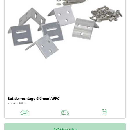
Taille de l'’herbe de la pampa
Permaculture jardin
Planter dans le jardin
Planter du bambou
Tonte de pelouse
Entretien du gazon
Réparer la pelouse
Set de montage élément WPC
N° d'art. 40413
Semer du gazon
Tondeuses robots sans câble périphérique
Afficher plus