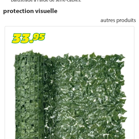
Protection solaire balcon
protection visuelle
autres produits
Piscine
Planter des tomates
Lutter contre les thrips
Mauvaises herbes
Scarifier
Quand fertiliser la pelouse
Jardin pour l‘hiver
Lutter contre les cochenilles