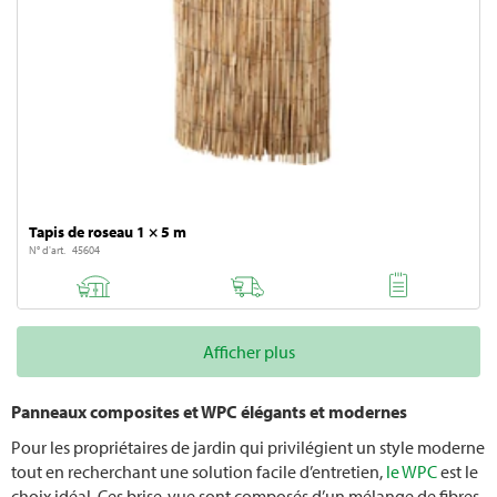
Planter du chou-rave
Herbes aromatiques
Créer un jardin d’herbes aromatiques
Planter des courges
Planter des poireaux
Tapis de roseau 1 × 5 m
N° d'art. 45604
Planter de la lavande
Taille de la lavande
Afficher plus
Plantation bette
Panneaux composites et WPC élégants et modernes
Pour les propriétaires de jardin qui privilégient un style moderne
Culture mixte
tout en recherchant une solution facile d’entretien,
le WPC
est le
choix idéal. Ces brise-vue sont composés d’un mélange de fibres