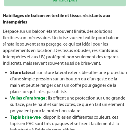
Chenilles
Habillages de balcon en textile et tissus résistants aux
récolter la rhubarbe
intempéries
L’espace sur un balcon étant souvent limité, des solutions
Planter de la rhubarbe
flexibles sont nécessaires. Un brise-vue en textile pour balcon
s’installe souvent sans perçage, ce qui est idéal pour les
Gazon en rouleau
appartements en location. Des tissus robustes, résistants aux
intempéries et aux UV, protègent non seulement des regards
Taille des rosiers en automne
indiscrets, mais servent souvent aussi de brise-vent.
Store latéral
: un store latéral extensible offre une protection
Lutter contre les limaces
d’une simple pression sur un bouton ou d’un geste de la
main et peut se ranger dans un coffre pour gagner de la
Entretien des arbustes
place lorsqu’il n’est pas utilisé.
Voiles d’ombrage
: ils offrent une protection sur une grande
surface, par le haut et sur les côtés, ce qui en fait un élément
Plantes
polyvalent pour la protection solaire.
Tapis brise-vue
: disponibles en différentes couleurs, ces
Brise-vue pour jardin
tapis en PVC sont très opaques et se fixent facilement à la
balustrade à l’aide de serre-câbles.