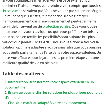
Si vous souhaitez réaménager votre espace extérieur ou
Transplanter du bambou
optimiser l’existant, vous vous rendrez vite compte que tous les
brise-vue
ne se valent pas. Vous ne voulez pas seulement ériger
Planter des haricots
un mur opaque. En effet, l’élément choisi doit s’intégrer
harmonieusement dans l’environnement et peut-être même
Lutter contre les pucerons
servir de brise-vent ou de
protection solaire
. Que vous optiez
pour une palissade classique ou que vous préfériez un brise-vue
Arrosage
pour balcon en textile, les possibilités sont aujourd’hui plus
variées que jamais. Chez LANDI, nous vous aidons à trouver la
solution optimale adaptée à vos besoins, afin que vous puissiez
Systèmes d'arrosage
vous sentir parfaitement à l’aise dans votre espace extérieur. Un
brise-vue efficace pour le jardin est la première étape vers une
Parterre de fleurs
meilleure qualité de vie en plein air.
Prairie fleurie
Table des matières
Introduction : transformez votre espace extérieur en un
Pyrale du buis
cocon intime
Brise-vue pour jardin : les solutions les plus prisées pour plus
Végétalisation d'un toit plat
d’intimité
Choisir le matériau adapté à votre environnement