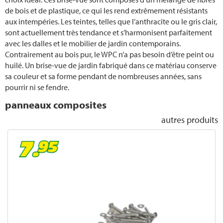
Travaux de jardinage mensuels
de bois et de plastique, ce qui les rend extrêmement résistants
aux intempéries. Les teintes, telles que l’anthracite ou le gris clair,
Paillage
sont actuellement très tendance et s’harmonisent parfaitement
avec les dalles et le mobilier de jardin contemporains.
Contrairement au bois pur, le WPC n’a pas besoin d’être peint ou
Pressage
huilé. Un brise-vue de jardin fabriqué dans ce matériau conserve
sa couleur et sa forme pendant de nombreuses années, sans
Protection anti-moustiques
pourrir ni se fendre.
panneaux composites
Jardin naturel
autres produits
Neophyte
Récolter des fruits
Tailler les lauriers roses
Entretenir les orchidees