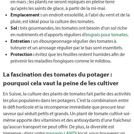
Geraniums
en mars ; les plants ne seront repiqués en pleine terre
qu’après les saints de glace, à partir de la mi-mai.
Emplacement :
un endroit ensoleillé, à l’abri du vent et de la
Faire des grillades
pluie, est idéal pour la culture des tomates.
Sol :
très gourmandes, les tomates ont besoin d’un sol riche
Planter des concombres
en nutriments et d’apports réguliers d’
engrais pour tomates
.
Entretien :
un ébourgeonnage régulier des tomates à
Tailler une haie
tuteurer et un arrosage régulier par le bas sont essentiels.
Protection :
évitez que les feuilles restent humides afin de
prévenir les maladies fongiques comme le mildiou.
Planter des myrtilles
La fascination des tomates du potager :
Taille des framboisiers
pourquoi cela vaut la peine de les cultiver
Plate-bande
En Suisse, la culture des plants de tomates fait partie des activités
les plus populaires dans les potagers. C’est la combinaison entre
Tailler les hortensias
le défi horticole et la récompense immédiate que procure leur
saveur qui séduit petits et grands. Un plant de tomate cultivé soi-
même apporte des vitamines et des antioxydants d’une fraîcheur
Jardin d‘automne
qu’aucun transport ne peut offrir. De plus, la diversité est
immense : dans votre
magasin LANDI
local, vous trouverez un