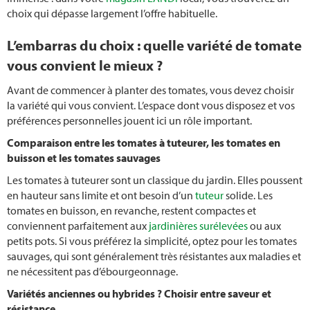
Idées pour le balcon
choix qui dépasse largement l’offre habituelle.
Broyage
L’embarras du choix : quelle variété de tomate
vous convient le mieux ?
Hydroculture
Avant de commencer à planter des tomates, vous devez choisir
la variété qui vous convient. L’espace dont vous disposez et vos
Jeunes Plants
préférences personnelles jouent ici un rôle important.
Comparaison entre les tomates à tuteurer, les tomates en
Planter des pommes de terre
buisson et les tomates sauvages
Conserver les pommes de terre
Les tomates à tuteurer sont un classique du jardin. Elles poussent
en hauteur sans limite et ont besoin d’un
tuteur
solide. Les
tomates en buisson, en revanche, restent compactes et
Taille des rosiers grimpants
conviennent parfaitement aux
jardinières surélevées
ou aux
petits pots. Si vous préférez la simplicité, optez pour les tomates
Compost
sauvages, qui sont généralement très résistantes aux maladies et
ne nécessitent pas d’ébourgeonnage.
Composter
Variétés anciennes ou hybrides ? Choisir entre saveur et
résistance