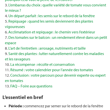
Engrais
L’embarras du choix : quelle variété de tomate vous convient
le mieux ?
Terre
Un départ parfait : les semis sur le rebord de la fenêtre
Repiquage : quand les semis deviennent des plantes
Multiplier les fraises
vigoureuses
Acclimatation et repiquage : le chemin vers l’extérieur
Des tomates sur le balcon : un rendement élevé dans un petit
Tailler un figuier
espace
L’art de l’entretien : arrosage, nutriments et taille
Mobilier de jardin
Santé des plantes : lutter naturellement contre les maladies
et les ravageurs
Jeux d’extérieur pour les enfants
La récompense : récolte et conservation
Résumé : votre calendrier pour l’année des tomates
Allée de jardin
Conclusion : votre parcours pour devenir experte ou expert
en tomates
FAQ – Foire aux questions
Clôture de jardin
L’essentiel en bref
Graines potagères
Période :
commencez par semer sur le rebord de la fenêtre