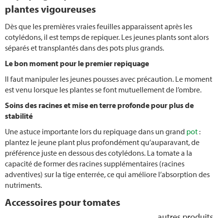
Taille de l'’herbe de la pampa
plantes vigoureuses
Dès que les premières vraies feuilles apparaissent après les
Permaculture jardin
cotylédons, il est temps de repiquer. Les jeunes plants sont alors
séparés et transplantés dans des pots plus grands.
Planter dans le jardin
Le bon moment pour le premier repiquage
Il faut manipuler les jeunes pousses avec précaution. Le moment
Planter du bambou
est venu lorsque les plantes se font mutuellement de l’ombre.
Tonte de pelouse
Soins des racines et mise en terre profonde pour plus de
stabilité
Entretien du gazon
Une astuce importante lors du repiquage dans un grand
pot
:
plantez le jeune plant plus profondément qu’auparavant, de
Réparer la pelouse
préférence juste en dessous des cotylédons. La tomate a la
capacité de former des racines supplémentaires (racines
adventives) sur la tige enterrée, ce qui améliore l’absorption des
Semer du gazon
nutriments.
Accessoires pour tomates
Tondeuses robots sans câble périphérique
autres produits