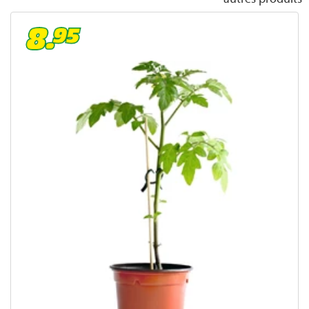
Chenilles
récolter la rhubarbe
Planter de la rhubarbe
Gazon en rouleau
Taille des rosiers en automne
Lutter contre les limaces
Entretien des arbustes
Plantes
Brise-vue pour jardin