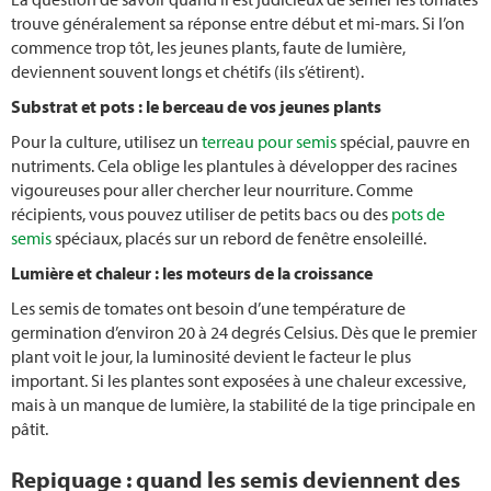
Travaux de jardinage mensuels
trouve généralement sa réponse entre début et mi-mars. Si l’on
commence trop tôt, les jeunes plants, faute de lumière,
Paillage
deviennent souvent longs et chétifs (ils s’étirent).
Substrat et pots : le berceau de vos jeunes plants
Pressage
Pour la culture, utilisez un
terreau pour semis
spécial, pauvre en
nutriments. Cela oblige les plantules à développer des racines
Protection anti-moustiques
vigoureuses pour aller chercher leur nourriture. Comme
récipients, vous pouvez utiliser de petits bacs ou des
pots de
Jardin naturel
semis
spéciaux, placés sur un rebord de fenêtre ensoleillé.
Lumière et chaleur : les moteurs de la croissance
Neophyte
Les semis de tomates ont besoin d’une température de
germination d’environ 20 à 24 degrés Celsius. Dès que le premier
Récolter des fruits
plant voit le jour, la luminosité devient le facteur le plus
important. Si les plantes sont exposées à une chaleur excessive,
Tailler les lauriers roses
mais à un manque de lumière, la stabilité de la tige principale en
pâtit.
Entretenir les orchidees
Repiquage : quand les semis deviennent des