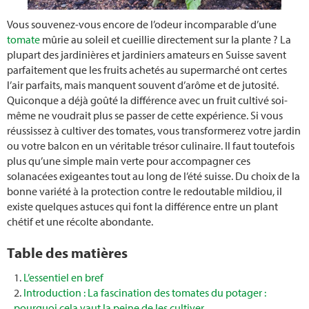
Transplanter du bambou
Vous souvenez-vous encore de l’odeur incomparable d’une
Planter des haricots
tomate
mûrie au soleil et cueillie directement sur la plante ? La
plupart des jardinières et jardiniers amateurs en Suisse savent
parfaitement que les fruits achetés au supermarché ont certes
Lutter contre les pucerons
l’air parfaits, mais manquent souvent d’arôme et de jutosité.
Quiconque a déjà goûté la différence avec un fruit cultivé soi-
Arrosage
même ne voudrait plus se passer de cette expérience. Si vous
réussissez à cultiver des tomates, vous transformerez votre jardin
Systèmes d'arrosage
ou votre balcon en un véritable trésor culinaire. Il faut toutefois
plus qu’une simple main verte pour accompagner ces
Parterre de fleurs
solanacées exigeantes tout au long de l’été suisse. Du choix de la
bonne variété à la protection contre le redoutable mildiou, il
existe quelques astuces qui font la différence entre un plant
Prairie fleurie
chétif et une récolte abondante.
Pyrale du buis
Table des matières
Végétalisation d'un toit plat
L’essentiel en bref
Introduction : La fascination des tomates du potager :
pourquoi cela vaut la peine de les cultiver