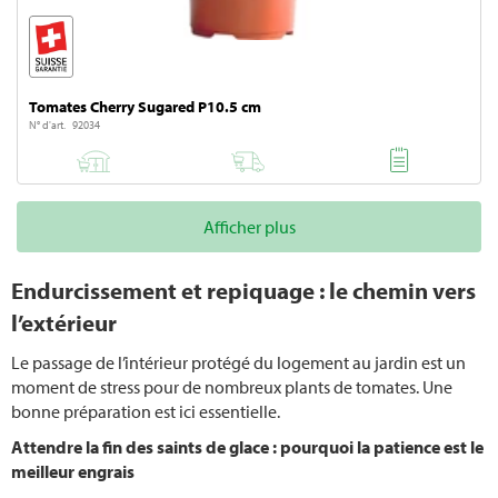
Protection solaire balcon
Piscine
Tomates Cherry Sugared P10.5 cm
N° d'art. 92034
Planter des tomates
Lutter contre les thrips
Afficher plus
Mauvaises herbes
Endurcissement et repiquage : le chemin vers
Scarifier
l’extérieur
Quand fertiliser la pelouse
Le passage de l’intérieur protégé du logement au jardin est un
moment de stress pour de nombreux plants de tomates. Une
Jardin pour l‘hiver
bonne préparation est ici essentielle.
Attendre la fin des saints de glace : pourquoi la patience est le
Lutter contre les cochenilles
meilleur engrais