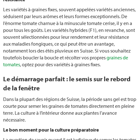
Planter du chou-rave
Les variétés à graines fixes, souvent appelées variétés anciennes,
séduisent par leurs arômes et leurs formes exceptionnels. De
Herbes aromatiques
l’énorme tomate charnue à la minuscule tomate cerise, il y en a
pour tous les goûts. Les variétés hybrides (F1), en revanche, sont
Créer un jardin d’herbes aromatiques
souvent sélectionnées pour leur rendement et leur résistance
aux maladies fongiques, ce qui peut être un avantage,
Planter des courges
notamment lors des étés pluvieux en Suisse. Si vous souhaitez
toutefois boucler la boucle et récolter vos propres
graines de
tomates
, optez pour des variétés à graines fixes.
Planter des poireaux
Le démarrage parfait : le semis sur le rebord
Planter de la lavande
de la fenêtre
Taille de la lavande
Dans la plupart des régions de Suisse, la période sans gel est trop
courte pour semer les graines de tomates directement en pleine
Plantation bette
terre. La culture à l’intérieur donne aux plantes l’avance
nécessaire.
Culture mixte
Le bon moment pour la culture préparatoire
La question de savoir quand il est judicieux de semer les tomates