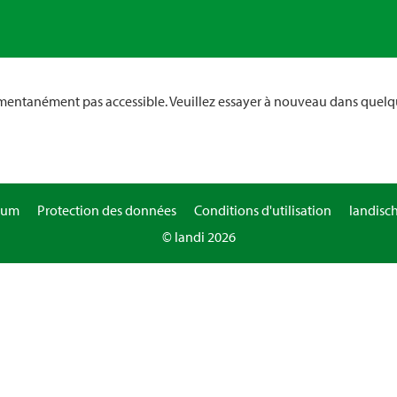
omentanément pas accessible. Veuillez essayer à nouveau dans quelq
sum
Protection des données
Conditions d'utilisation
landisc
© landi 2026