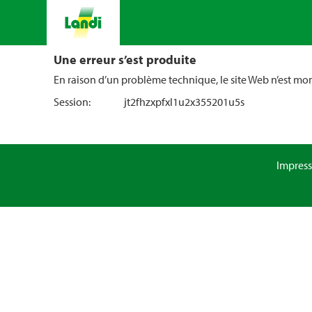
Une erreur s’est produite
En raison d’un problème technique, le site Web n’est m
Session:
jt2fhzxpfxl1u2x355201u5s
Impres