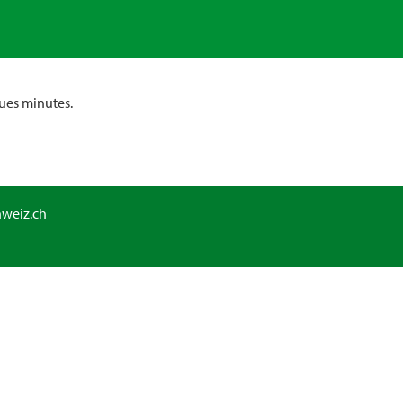
ues minutes.
hweiz.ch