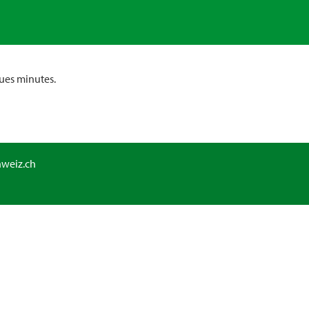
ues minutes.
hweiz.ch