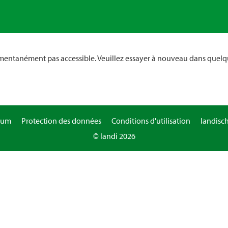
omentanément pas accessible. Veuillez essayer à nouveau dans quelq
sum
Protection des données
Conditions d'utilisation
landisc
© landi 2026