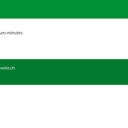
ues minutes.
hweiz.ch