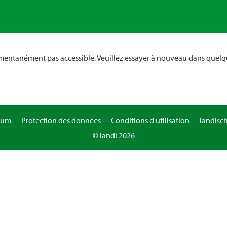
omentanément pas accessible. Veuillez essayer à nouveau dans quelq
sum
Protection des données
Conditions d'utilisation
landisc
© landi 2026