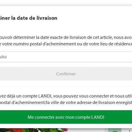
end généralement pas d'alcool aux jeunes de moins de 16 ans. La l
ner la date de livraison
de 18 ans pour les spiritueux. En indiquant votre date de naissance, 
uez votre âge de manière contraignante.
LANDI Mété
ouvoir déterminer la date exacte de livraison de cet article, nous av
e votre numéro postal d'acheminement ou de votre lieu de résidenc
téo
LANDI Agro
A
Confirmer
tes
Plantes de jardin
Plantes à massif et à balcon annuelles
Confirmer
Impatie
Appelée aussi 
endroit mi-o
avez déjà un compte LANDI, vous pouvez vous connecter et nous utili
stal d'acheminement/la ville de votre adresse de livraison enregist
Numéro d'arti
Me connecter avec mon compte LANDI
remove