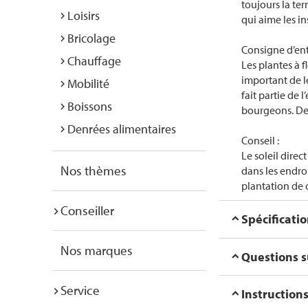
toujours la te
Loisirs
qui aime les in
Bricolage
Consigne d’ent
Chauffage
Les plantes à 
important de le
Mobilité
fait partie de 
Boissons
bourgeons. Des 
Denrées alimentaires
Conseil :
Le soleil direc
Nos thèmes
dans les endro
plantation de 
Conseiller
Spécificati
Nos marques
Questions su
Service
Instructions