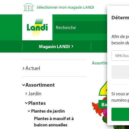
Sélectionner mon magasin LANDI
LANDI ne v
Détermi
d'âge est 
Recherche
nous indiq
Afin de p
besoin d
Magasin LANDI
LANDI Mé
Assortiment
Plan
Actuel
Assortiment
Jardin
Si vous 
numéro po
Plantes
Bac de 10
Plantes de jardin
Plantes à massif et à
balcon annuelles