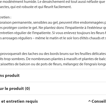
rre modérément humide. Le dessèchement est tout aussi néfaste que 
sectes, qui est robuste et qui fleurit facilement.
retien :
floraison permanente, sensibles au gel, peuvent être endommagées par
s protéger contre le gel. Ne plantez donc l’impatiente à l’extérieur qu
l’entretien régulier de l’impatiente. Si vous enlevez toujours les fleu
arrosages réguliers – même le matin et le soir lors d’étés chauds et 
t provoquerait des taches ou des bords bruns sur les feuilles délicate
its trop sombres. De nombreuses plantes à massifs et plantes de balc
caissettes de balcon ou de pots de fleurs, mélangez de l’engrais long
ons produit
r le produit (0)
 et entretien requis
Conseil