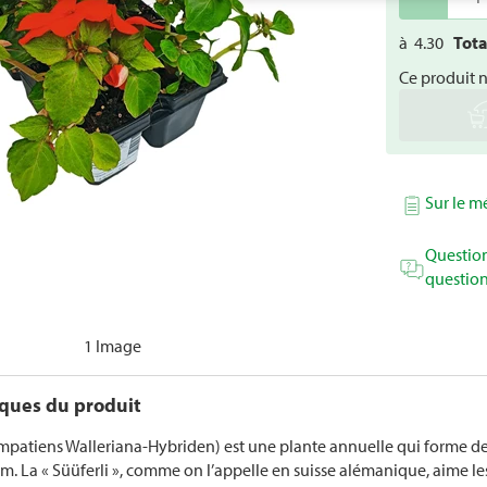
à
4.30
Tot
Ce produit 
Sur le 
Question
question
1 Image
iques du produit
Impatiens Walleriana-Hybriden) est une plante annuelle qui forme des
 cm. La « Süüferli », comme on l’appelle en suisse alémanique, aime