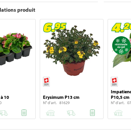
tions produit
Impatienc
 à 10
Erysimum P13 cm
P10,5 cm
0
N° d'art. 81629
N° d'art. 0