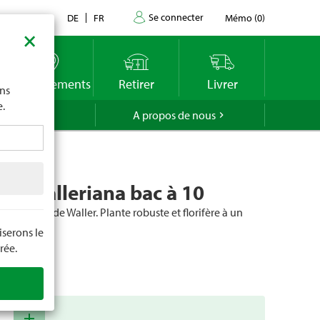
Se connecter
Contact
DE
FR
Mémo
(
0
)
×
imite
vous
o
Emplacements
Retirer
Livrer
ons
e.
GROLA
A propos de nous
ns walleriana bac à 10
Balsamine de Waller. Plante robuste et florifère à un
mbragé.
serons le
rée.
cle
81654
add