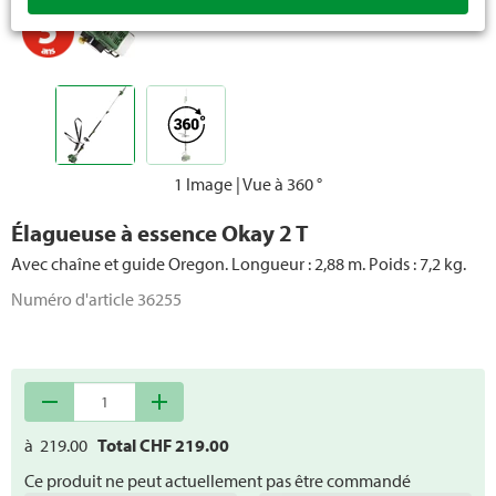
Taille-haies
Déneigement
Matériel forestier
Tronçonneuse
1 Image | Vue à 360 °
Pièces de rechange appareils à moteur
Élagueuse à essence Okay 2 T
Avec chaîne et guide Oregon. Longueur : 2,88 m. Poids : 7,2 kg.
Numéro d'article
36255
remove
add
à
219.00
Total CHF
219.00
Ce produit ne peut actuellement pas être commandé