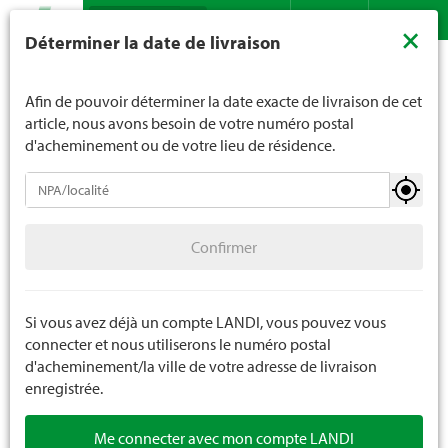
Recherche
LANDI ne vend généralement pas d'alcool aux jeunes de
×
Déterminer la date de livraison
moins de 16 ans. La limite d'âge est de 18 ans pour les
Assortiment
Jardin
Appareils à moteur
Tronçonneuse
Contact
DE
FR
spiritueux. En indiquant votre date de naissance, vous
nous indiquez votre âge de manière contraignante.
Afin de pouvoir déterminer la date exacte de livraison de cet
article, nous avons besoin de votre numéro postal
d'acheminement ou de votre lieu de résidence.
Appareils à moteur
Confirmer
Tondeuse à gazon
Confirmer
Scarificateur / ventilateur
Tondeuse à gazon robotisée
Si vous avez déjà un compte LANDI, vous pouvez vous
connecter et nous utiliserons le numéro postal
Outils de jardin
d'acheminement/la ville de votre adresse de livraison
enregistrée.
Ebouteur / débroussailleuse
Me connecter avec mon compte LANDI