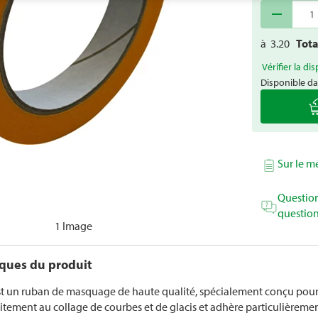
remove
à
3.20
Tot
Vérifier la dis
Disponible da
Sur le 
Question
question
1 Image
iques du produit
t un ruban de masquage de haute qualité, spécialement conçu pour le
itement au collage de courbes et de glacis et adhère particulièrement