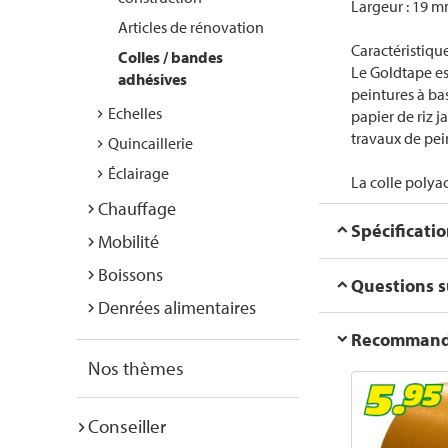
Largeur : 19 m
Articles de rénovation
Caractéristique
Colles / bandes
Le Goldtape est
adhésives
peintures à ba
Echelles
papier de riz j
travaux de pei
Quincaillerie
Éclairage
La colle polya
Chauffage
Spécificati
Mobilité
Boissons
Questions su
Denrées alimentaires
Recommanda
Nos thèmes
Conseiller