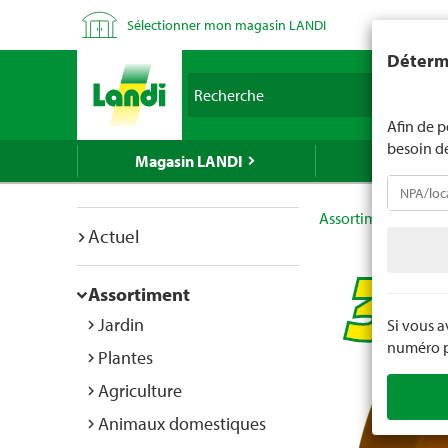
Sélectionner mon magasin LANDI
LANDI ne v
Détermi
d'âge est 
Recherche
nous indiq
Afin de p
besoin d
Magasin LANDI
LANDI Mé
Assortiment
Bric
Actuel
Assortiment
Jardin
Si vous 
numéro po
Plantes
Agriculture
Animaux domestiques