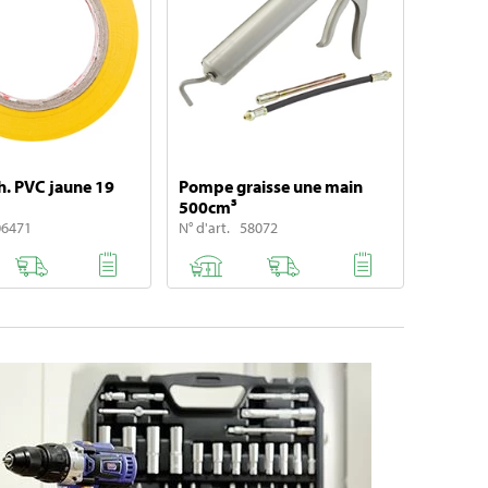
. PVC jaune 19
Pompe graisse une main
500cm³
06471
N° d'art. 58072