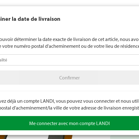
end généralement pas d'alcool aux jeunes de moins de 16 ans. La l
ner la date de livraison
de 18 ans pour les spiritueux. En indiquant votre date de naissance, 
uez votre âge de manière contraignante.
LANDI Mété
ouvoir déterminer la date exacte de livraison de cet article, nous av
e votre numéro postal d'acheminement ou de votre lieu de résidenc
téo
LANDI Agro
A
Confirmer
olage
Matériaux de construction
Colles / bandes adhésives
Confirmer
Gold T
Ruban de masq
Adhère bien au
avez déjà un compte LANDI, vous pouvez vous connecter et nous utili
l'eau, aux UV e
stal d'acheminement/la ville de votre adresse de livraison enregist
Numéro d'arti
Me connecter avec mon compte LANDI