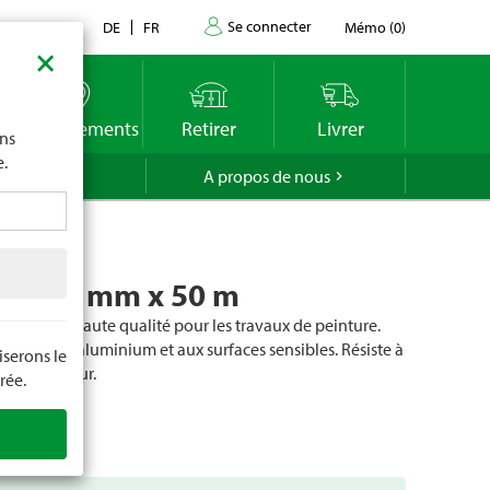
Se connecter
Contact
DE
FR
Mémo
(
0
)
×
imite
vous
o
Emplacements
Retirer
Livrer
ons
e.
GROLA
A propos de nous
ape 19 mm x 50 m
uage de haute qualité pour les travaux de peinture.
 verre, à l'aluminium et aux surfaces sensibles. Résiste à
serons le
t à la chaleur.
rée.
cle
101707