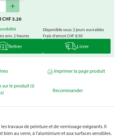
add
al CHF
3.20
ponibilité
Disponible sous 2 jours ouvrables
ns env. 2 heures
Frais d'envoi
CHF 8.50
Retirer
Livrer
mémo
Imprimer la page produit
 sur le produit (0
Recommander
s)
s travaux de peinture et de vernissage exigeants. Il
 bien au verre, à l'aluminium et aux surfaces sensibles.