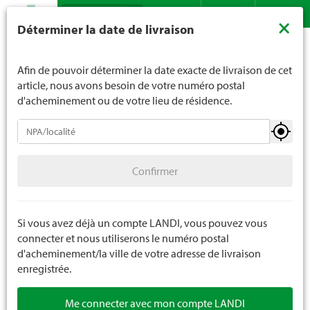
Recherche
LANDI ne vend généralement pas d'alcool aux jeunes de
×
Déterminer la date de livraison
moins de 16 ans. La limite d'âge est de 18 ans pour les
Assortiment
Agriculture
Etable
Contact
DE
FR
spiritueux. En indiquant votre date de naissance, vous
Accessoires d'articles d'étable
nous indiquez votre âge de manière contraignante.
Afin de pouvoir déterminer la date exacte de livraison de cet
article, nous avons besoin de votre numéro postal
d'acheminement ou de votre lieu de résidence.
Etable
Confirmer
Hygiène de traite
Confirmer
Accessoires d'articles d'étable
Elevage
Si vous avez déjà un compte LANDI, vous pouvez vous
connecter et nous utiliserons le numéro postal
Assortiment pour la ferme
d'acheminement/la ville de votre adresse de livraison
enregistrée.
Me connecter avec mon compte LANDI