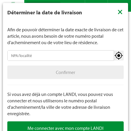
Recherche
LANDI ne vend généralement pas d'alcool aux jeunes de
×
Déterminer la date de livraison
moins de 16 ans. La limite d'âge est de 18 ans pour les
Assortiment
Habillement
Chaussures
Contact
DE
FR
spiritueux. En indiquant votre date de naissance, vous
Accessoires pour chaussures
nous indiquez votre âge de manière contraignante.
Afin de pouvoir déterminer la date exacte de livraison de cet
article, nous avons besoin de votre numéro postal
d'acheminement ou de votre lieu de résidence.
Chaussures
Confirmer
Chaussures de trekking et de travail
Confirmer
Chaussures de sécurité
Chaussures de loisirs
Si vous avez déjà un compte LANDI, vous pouvez vous
connecter et nous utiliserons le numéro postal
Clogs
d'acheminement/la ville de votre adresse de livraison
enregistrée.
Chaussons
Me connecter avec mon compte LANDI