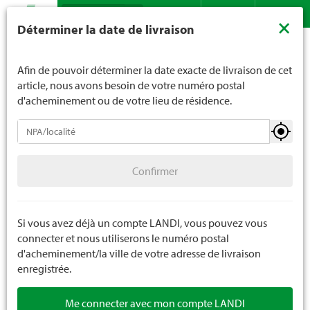
Recherche
LANDI ne vend généralement pas d'alcool aux jeunes de
×
Déterminer la date de livraison
moins de 16 ans. La limite d'âge est de 18 ans pour les
Assortiment
Habillement
Chaussures
Contact
DE
FR
spiritueux. En indiquant votre date de naissance, vous
Accessoires pour chaussures
nous indiquez votre âge de manière contraignante.
Afin de pouvoir déterminer la date exacte de livraison de cet
article, nous avons besoin de votre numéro postal
d'acheminement ou de votre lieu de résidence.
Chaussures
Confirmer
Chaussures de trekking et de travail
Confirmer
Chaussures de sécurité
Chaussures de loisirs
Si vous avez déjà un compte LANDI, vous pouvez vous
connecter et nous utiliserons le numéro postal
Clogs
d'acheminement/la ville de votre adresse de livraison
enregistrée.
Chaussons
Me connecter avec mon compte LANDI