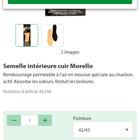
Accessoires pour chaussures
2 Images
Semelle intérieure cuir Morello
Rembourrage perméable à l’air en mousse spéciale au charbon
actif. Absorbe les odeurs. Réduit les brûlures.
Numéro d'article
45256
Pointure
remove
add
42/43