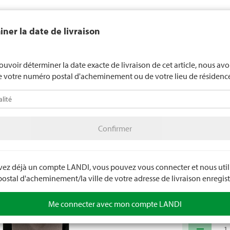
end généralement pas d'alcool aux jeunes de moins de 16 ans. La l
ner la date de livraison
de 18 ans pour les spiritueux. En indiquant votre date de naissance, 
uez votre âge de manière contraignante.
LANDI Mété
ouvoir déterminer la date exacte de livraison de cet article, nous av
e votre numéro postal d'acheminement ou de votre lieu de résidenc
téo
LANDI Agro
A
Confirmer
illement
Chaussures
Accessoires pour chaussures
Confirmer
Semelle
Rembourrage p
Absorbe les od
avez déjà un compte LANDI, vous pouvez vous connecter et nous utili
stal d'acheminement/la ville de votre adresse de livraison enregist
Numéro d'arti
Me connecter avec mon compte LANDI
remove