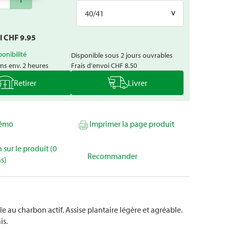
40/41
al CHF
9.95
ponibilité
Disponible sous 2 jours ouvrables
ns env. 2 heures
Frais d'envoi
CHF 8.50
Retirer
Livrer
mémo
Imprimer la page produit
 sur le produit (0
Recommander
s)
 au charbon actif. Assise plantaire légère et agréable.
is.