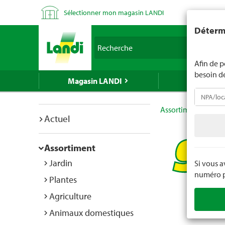
Sélectionner mon magasin LANDI
LANDI ne v
Détermi
d'âge est 
Recherche
nous indiq
Afin de p
besoin d
Magasin LANDI
LANDI Mé
Assortiment
Hab
Actuel
Assortiment
Jardin
Si vous 
numéro po
Plantes
Agriculture
Animaux domestiques