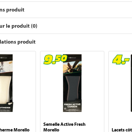
ons produit
r le produit (0)
tions produit
Semelle Active Fresh
therme Morello
Morello
Lacets cô