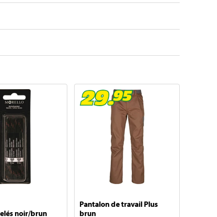
Pantalon de travail Plus
telés noir/brun
brun