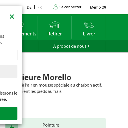
Se connecter
Contact
DE
FR
Mémo
(
0
)
×
imite
vous
o
Emplacements
Retirer
Livrer
ons
e.
GROLA
A propos de nous
 intérieure Morello
erméable à l’air en mousse spéciale au charbon actif.
eurs. Maintient les pieds au frais.
serons le
rée.
cle
45247
Pointure
add