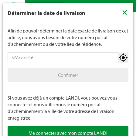
Recherche
LANDI ne vend généralement pas d'alcool aux jeunes de
×
Déterminer la date de livraison
moins de 16 ans. La limite d'âge est de 18 ans pour les
Assortiment
Bricolage
Accessoires pour véhicules
Contact
DE
FR
spiritueux. En indiquant votre date de naissance, vous
Accessoires tracteurs
nous indiquez votre âge de manière contraignante.
Afin de pouvoir déterminer la date exacte de livraison de cet
article, nous avons besoin de votre numéro postal
d'acheminement ou de votre lieu de résidence.
Accessoires pour véhicules
Confirmer
Accessoires tracteurs
12 pièces
Confirmer
Accessoires voitures
Accessoires scooters
Si vous avez déjà un compte LANDI, vous pouvez vous
connecter et nous utiliserons le numéro postal
Accessoires bicylettes
d'acheminement/la ville de votre adresse de livraison
enregistrée.
Pièces de rechange accessoires véhicules
Me connecter avec mon compte LANDI