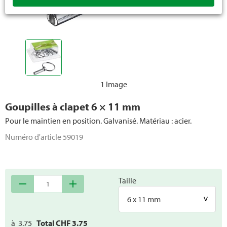
1 Image
Goupilles à clapet 6 × 11 mm
Pour le maintien en position. Galvanisé. Matériau : acier.
Numéro d'article
59019
Taille
remove
add
6 x 11 mm
à
3.75
Total CHF
3.75