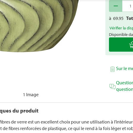
remove
à
69.95
To
Vérifier la dis
Disponible da
Sur le 
Question
question
1 Image
iques du produit
ibres de verre est un excellent choix pour une utilisation à l’intérieur
et de fibres renforcées de plastique, ce qui le rend à la fois léger et 