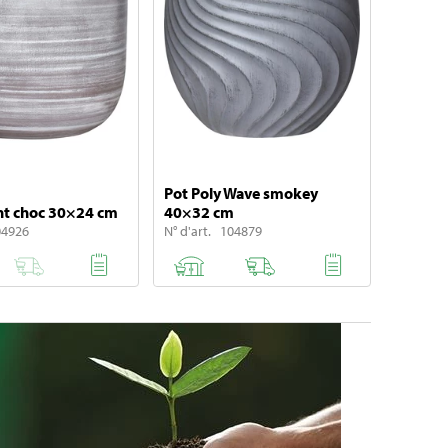
Pot Poly Wave smokey
nt choc 30×24 cm
40×32 cm
04926
N° d'art. 104879