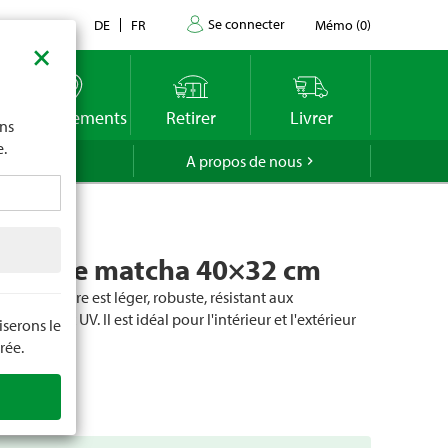
Se connecter
Contact
DE
FR
Mémo
(
0
)
×
imite
vous
o
Emplacements
Retirer
Livrer
ons
e.
GROLA
A propos de nous
ly Wave matcha 40×32 cm
fibre de verre est léger, robuste, résistant aux
 gel et aux UV. Il est idéal pour l'intérieur et l'extérieur
serons le
retenir.
rée.
cle
104876