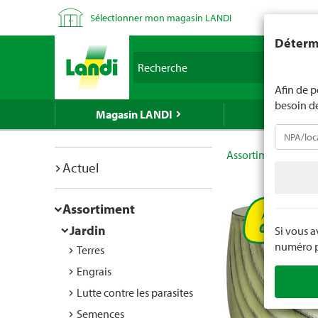
Sélectionner mon magasin LANDI
LANDI ne v
Détermi
d'âge est 
Recherche
nous indiq
Afin de p
besoin d
Magasin LANDI
LANDI Mé
Assortiment
Jard
Actuel
Assortiment
Jardin
Si vous 
numéro po
Terres
Engrais
Lutte contre les parasites
Semences