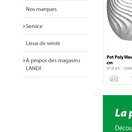
Nos marques
Service
Lieux de vente
Pot Poly Wav
A propos des magasins
cm
LANDI
N° d'art. 1048