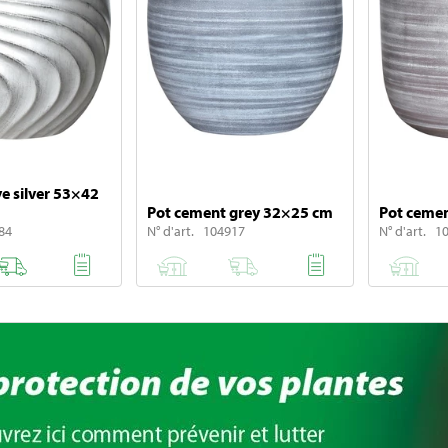
e silver 53×42
Pot cement grey 32×25 cm
Pot ceme
84
N° d'art. 104917
N° d'art. 1