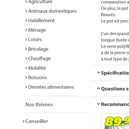
Agriculture
comparaison av
De plus, le pot
Animaux domestiques
fissures.
Habillement
Le pot est perc
Ménage
L'un des grands
Loisirs
longue durée de
Le verre polyf
Bricolage
à de la pierre 
Chauffage
à tout type de 
Mobilité
Spécificati
Boissons
Denrées alimentaires
Questions su
Recommanda
Nos thèmes
Conseiller