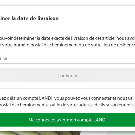
end généralement pas d'alcool aux jeunes de moins de 16 ans. La l
ner la date de livraison
de 18 ans pour les spiritueux. En indiquant votre date de naissance, 
uez votre âge de manière contraignante.
LANDI Mété
ouvoir déterminer la date exacte de livraison de cet article, nous av
e votre numéro postal d'acheminement ou de votre lieu de résidenc
téo
LANDI Agro
A
Confirmer
in
Pots
Bacs à plantes extérieur
Confirmer
Pot Po
Le pot en poly
intempéries, au
avez déjà un compte LANDI, vous pouvez vous connecter et nous utili
et facile à ent
stal d'acheminement/la ville de votre adresse de livraison enregist
Numéro d'arti
Me connecter avec mon compte LANDI