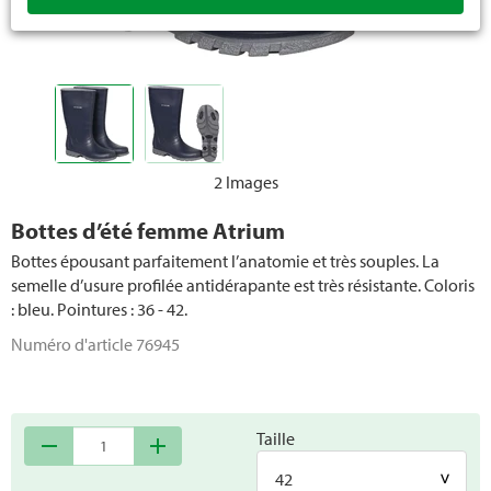
2 Images
Bottes d’été femme Atrium
Bottes épousant parfaitement l’anatomie et très souples. La
semelle d’usure profilée antidérapante est très résistante. Coloris
: bleu. Pointures : 36 - 42.
Numéro d'article
76945
Taille
remove
add
42