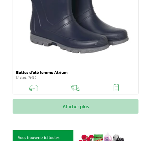
Bottes d’été femme Atrium
N° d'art. 76939
Afficher plus