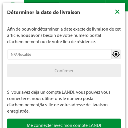
Recherche
LANDI ne vend généralement pas d'alcool aux jeunes de
×
Déterminer la date de livraison
moins de 16 ans. La limite d'âge est de 18 ans pour les
Assortiment
Habillement
Bottes
Contact
DE
FR
spiritueux. En indiquant votre date de naissance, vous
Bottes de jardin / Bottines
nous indiquez votre âge de manière contraignante.
Afin de pouvoir déterminer la date exacte de livraison de cet
article, nous avons besoin de votre numéro postal
d'acheminement ou de votre lieu de résidence.
Bottes
Confirmer
Bottes d’hiver / Boots
Confirmer
Bottes de jardin / Bottines
Bottes de sécurité
Si vous avez déjà un compte LANDI, vous pouvez vous
connecter et nous utiliserons le numéro postal
d'acheminement/la ville de votre adresse de livraison
enregistrée.
Me connecter avec mon compte LANDI