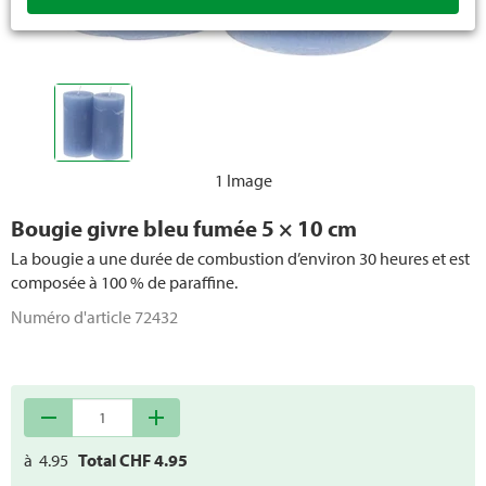
Bougies Citronella
Bougies LED
1 Image
Bougie givre bleu fumée 5 × 10 cm
La bougie a une durée de combustion d’environ 30 heures et est
composée à 100 % de paraffine.
Numéro d'article
72432
remove
add
à
4.95
Total CHF
4.95