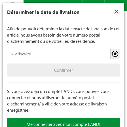
Recherche
LANDI ne vend généralement pas d'alcool aux jeunes de
×
Déterminer la date de livraison
moins de 16 ans. La limite d'âge est de 18 ans pour les
Assortiment
Ménage
Bougies
Bougies givrée
Contact
DE
FR
spiritueux. En indiquant votre date de naissance, vous
nous indiquez votre âge de manière contraignante.
Afin de pouvoir déterminer la date exacte de livraison de cet
article, nous avons besoin de votre numéro postal
d'acheminement ou de votre lieu de résidence.
Bougies
Confirmer
Bougies standard
2 pièces
Confirmer
Bougies en réchaud
Bougies givrée
Si vous avez déjà un compte LANDI, vous pouvez vous
connecter et nous utiliserons le numéro postal
Bougies parfumées
d'acheminement/la ville de votre adresse de livraison
enregistrée.
Bougies de tombe
Me connecter avec mon compte LANDI