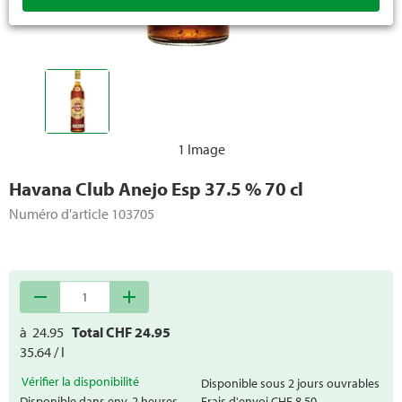
1 Image
Havana Club Anejo Esp 37.5 % 70 cl
Numéro d'article
103705
remove
add
à
24.95
Total CHF
24.95
35.64 / l
Vérifier la disponibilité
Disponible sous 2 jours ouvrables
Disponible dans env. 2 heures
Frais d'envoi
CHF 8.50