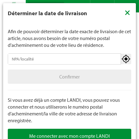
Recherche
LANDI ne vend généralement pas d'alcool aux jeunes de
×
Déterminer la date de livraison
moins de 16 ans. La limite d'âge est de 18 ans pour les
Assortiment
Boissons
Spiritueux
Eaux-de-vie diverses
Contact
DE
FR
spiritueux. En indiquant votre date de naissance, vous
nous indiquez votre âge de manière contraignante.
Afin de pouvoir déterminer la date exacte de livraison de cet
article, nous avons besoin de votre numéro postal
d'acheminement ou de votre lieu de résidence.
Spiritueux
Confirmer
Eaux-de-vie de fruits
Confirmer
Eaux-de-vie diverses
Articles cadeaux spiritueux
Si vous avez déjà un compte LANDI, vous pouvez vous
connecter et nous utiliserons le numéro postal
d'acheminement/la ville de votre adresse de livraison
enregistrée.
Me connecter avec mon compte LANDI