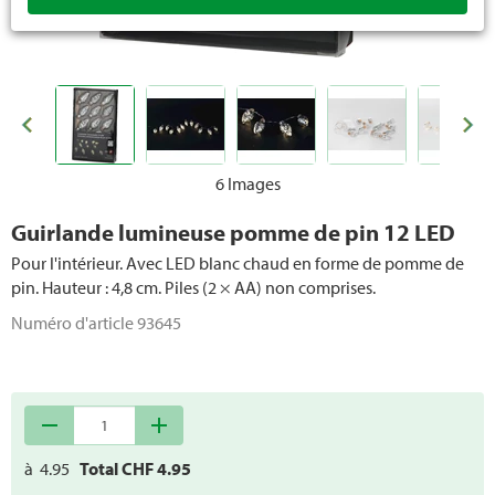
6 Images
Guirlande lumineuse pomme de pin 12 LED
Pour l'intérieur. Avec LED blanc chaud en forme de pomme de
pin. Hauteur : 4,8 cm. Piles (2 × AA) non comprises.
Numéro d'article
93645
remove
add
à
4.95
Total CHF
4.95