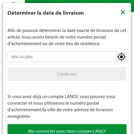
Recherche
LANDI ne vend généralement pas d'alcool aux jeunes de
×
Déterminer la date de livraison
moins de 16 ans. La limite d'âge est de 18 ans pour les
Assortiment
Ménage
Éclairages de Noël
Contact
DE
FR
spiritueux. En indiquant votre date de naissance, vous
Éclairage de Noël utilisation avec piles
nous indiquez votre âge de manière contraignante.
Afin de pouvoir déterminer la date exacte de livraison de cet
article, nous avons besoin de votre numéro postal
d'acheminement ou de votre lieu de résidence.
Éclairages de Noël
Confirmer
Éclairages de Noël extensible 230V
Confirmer
Éclairages de Noël extensible 24V
Éclairages de noel utilisation avec transfo
Si vous avez déjà un compte LANDI, vous pouvez vous
connecter et nous utiliserons le numéro postal
Éclairage de Noël utilisation avec piles
d'acheminement/la ville de votre adresse de livraison
enregistrée.
Accessoire pour éclairage de Noël
Me connecter avec mon compte LANDI