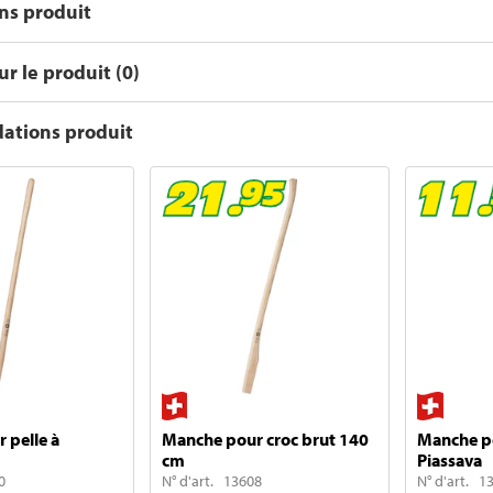
ons produit
r le produit (0)
tions produit
 pelle à
Manche pour croc brut 140
Manche po
cm
Piassava
0
N° d'art. 13608
N° d'art. 1