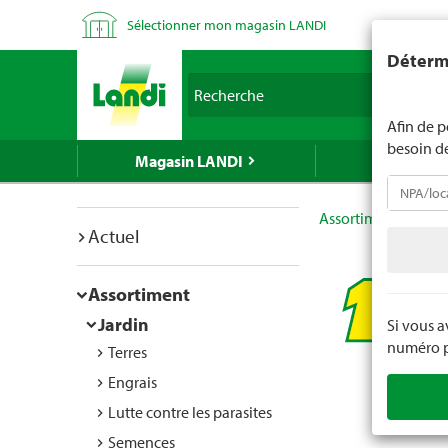
Sélectionner mon magasin LANDI
LANDI ne v
Détermi
d'âge est 
Recherche
nous indiq
Afin de p
besoin d
Magasin LANDI
LANDI Mé
Assortiment
Jard
Actuel
Assortiment
Jardin
Si vous 
numéro po
Terres
Engrais
Lutte contre les parasites
Semences