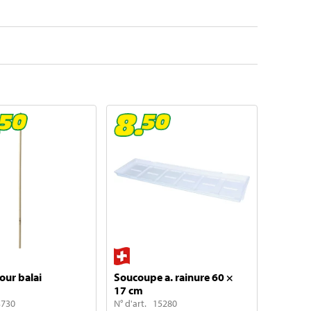
ur balai
Soucoupe a. rainure 60 ×
17 cm
3730
N° d'art. 15280