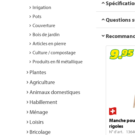
Spécificati
Irrigation
Pots
Questions su
Couverture
Bois de jardin
Recommanda
Articles en pierre
Culture / compostage
Produits en fil métallique
Plantes
Agriculture
Animaux domestiques
Habillement
Ménage
Manche pour
Loisirs
rigoles
Bricolage
N° d'art. 1364