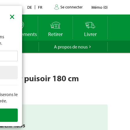
Se connecter
Contact
DE
FR
Mémo
(
0
)
×
imite
vous
o
Emplacements
Retirer
Livrer
ons
e.
GROLA
A propos de nous
 pour puisoir 180 cm
cle
13748
serons le
rée.
add
tal CHF
18.95