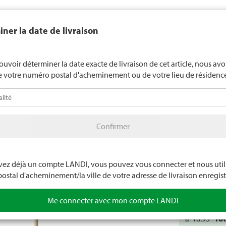
end généralement pas d'alcool aux jeunes de moins de 16 ans. La l
ner la date de livraison
de 18 ans pour les spiritueux. En indiquant votre date de naissance, 
uez votre âge de manière contraignante.
LANDI Mété
ouvoir déterminer la date exacte de livraison de cet article, nous av
e votre numéro postal d'acheminement ou de votre lieu de résidenc
téo
LANDI Agro
A
Confirmer
in
Appareils portables
Pièces de rechange outils portables
Confirmer
Manche
Numéro d'arti
avez déjà un compte LANDI, vous pouvez vous connecter et nous utili
stal d'acheminement/la ville de votre adresse de livraison enregist
remove
Me connecter avec mon compte LANDI
à
18.95
To