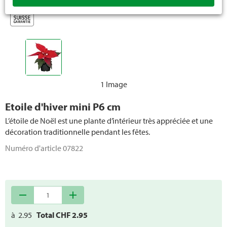
1 Image
Etoile d'hiver mini P6 cm
L’étoile de Noël est une plante d’intérieur très appréciée et une
décoration traditionnelle pendant les fêtes.
Numéro d'article
07822
remove
add
à
2.95
Total CHF
2.95