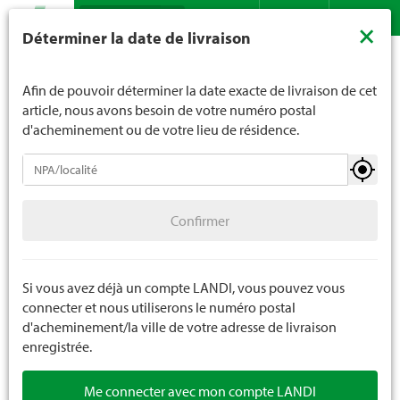
Recherche
LANDI ne vend généralement pas d'alcool aux jeunes de
×
Déterminer la date de livraison
moins de 16 ans. La limite d'âge est de 18 ans pour les
Assortiment
Plantes
Plantes d'intérieur
Contact
DE
FR
spiritueux. En indiquant votre date de naissance, vous
Plantes de chambre
nous indiquez votre âge de manière contraignante.
Afin de pouvoir déterminer la date exacte de livraison de cet
article, nous avons besoin de votre numéro postal
d'acheminement ou de votre lieu de résidence.
Plantes d'intérieur
Confirmer
Plantes de chambre
Confirmer
Orchidées
Plantes grasses
Si vous avez déjà un compte LANDI, vous pouvez vous
connecter et nous utiliserons le numéro postal
Arrangements
d'acheminement/la ville de votre adresse de livraison
enregistrée.
Plantes artificielles
Me connecter avec mon compte LANDI