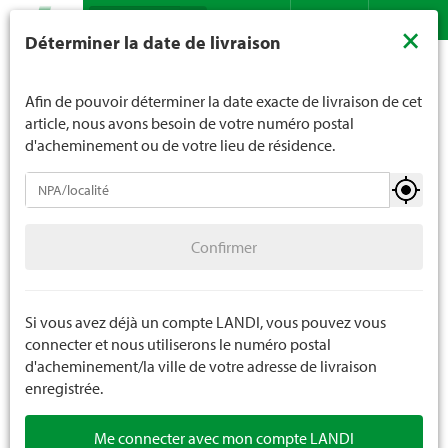
Recherche
LANDI ne vend généralement pas d'alcool aux jeunes de
×
Déterminer la date de livraison
moins de 16 ans. La limite d'âge est de 18 ans pour les
Assortiment
Bricolage
Quincaillerie
SB quincaillerie
Contact
DE
FR
spiritueux. En indiquant votre date de naissance, vous
nous indiquez votre âge de manière contraignante.
Afin de pouvoir déterminer la date exacte de livraison de cet
article, nous avons besoin de votre numéro postal
d'acheminement ou de votre lieu de résidence.
Quincaillerie
Confirmer
Vis
10 pièces
Confirmer
Clous
Ferrements
Si vous avez déjà un compte LANDI, vous pouvez vous
connecter et nous utiliserons le numéro postal
SB quincaillerie
d'acheminement/la ville de votre adresse de livraison
enregistrée.
Me connecter avec mon compte LANDI