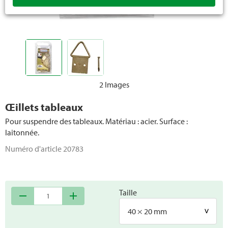
2 Images
Œillets tableaux
Pour suspendre des tableaux. Matériau : acier. Surface :
laitonnée.
Numéro d'article
20783
Taille
remove
add
40 × 20 mm