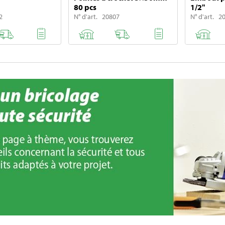
80 pcs
1/2"
2
N° d'art. 20807
N° d'art. 2