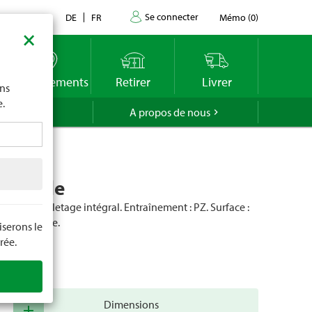
Se connecter
Contact
DE
FR
Mémo
(
0
)
×
imite
vous
o
Emplacements
Retirer
Livrer
ons
e.
GROLA
A propos de nous
verselle
 le métal. Filetage intégral. Entraînement : PZ. Surface :
ssivée jaune.
serons le
rée.
cle
20825
Dimensions
add