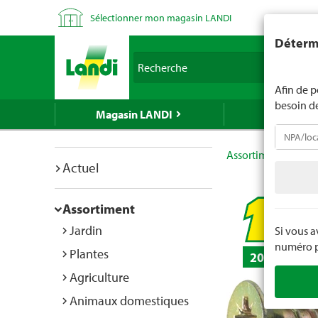
Sélectionner mon magasin LANDI
LANDI ne v
Détermi
d'âge est 
Recherche
nous indiq
Afin de p
besoin d
Magasin LANDI
LANDI Mé
Assortiment
Bric
Actuel
Assortiment
Jardin
Si vous 
numéro po
Plantes
20 pièces
Agriculture
Animaux domestiques