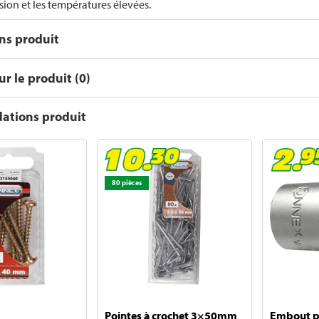
sion et les températures élevées.
ons produit
r le produit (0)
tions produit
80 pièces
Pointes à crochet 3×50mm
Embout po