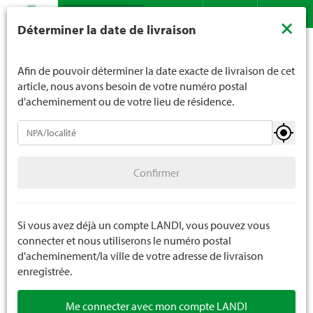
Recherche
LANDI ne vend généralement pas d'alcool aux jeunes de
×
Déterminer la date de livraison
moins de 16 ans. La limite d'âge est de 18 ans pour les
Assortiment
Bricolage
Quincaillerie
Vis
Contact
DE
FR
spiritueux. En indiquant votre date de naissance, vous
nous indiquez votre âge de manière contraignante.
Afin de pouvoir déterminer la date exacte de livraison de cet
article, nous avons besoin de votre numéro postal
d'acheminement ou de votre lieu de résidence.
Quincaillerie
Confirmer
Vis
4 pièces
Confirmer
Clous
Ferrements
Si vous avez déjà un compte LANDI, vous pouvez vous
connecter et nous utiliserons le numéro postal
SB quincaillerie
d'acheminement/la ville de votre adresse de livraison
enregistrée.
Me connecter avec mon compte LANDI