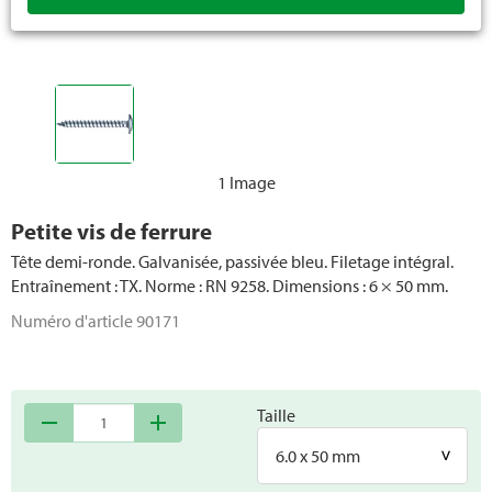
1 Image
Petite vis de ferrure
Tête demi-ronde. Galvanisée, passivée bleu. Filetage intégral.
Entraînement : TX. Norme : RN 9258. Dimensions : 6 × 50 mm.
Numéro d'article
90171
Taille
remove
add
6.0 x 50 mm