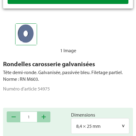
1 Image
Rondelles carosserie galvanisées
Tête demi-ronde. Galvanisée, passivée bleu. Filetage partiel.
Norme : RN M603.
Numéro d'article
54975
Dimensions
remove
add
8,4 × 25 mm