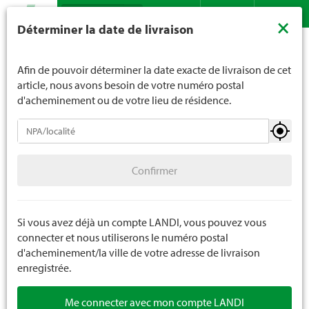
Recherche
LANDI ne vend généralement pas d'alcool aux jeunes de
×
Déterminer la date de livraison
moins de 16 ans. La limite d'âge est de 18 ans pour les
Assortiment
Bricolage
Quincaillerie
Vis
Contact
DE
FR
spiritueux. En indiquant votre date de naissance, vous
nous indiquez votre âge de manière contraignante.
Afin de pouvoir déterminer la date exacte de livraison de cet
article, nous avons besoin de votre numéro postal
d'acheminement ou de votre lieu de résidence.
Quincaillerie
Confirmer
Vis
100 pièces
Confirmer
Clous
Ferrements
Si vous avez déjà un compte LANDI, vous pouvez vous
connecter et nous utiliserons le numéro postal
SB quincaillerie
d'acheminement/la ville de votre adresse de livraison
enregistrée.
Me connecter avec mon compte LANDI