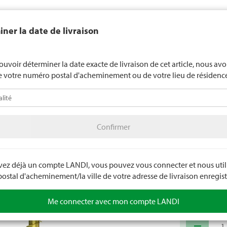
end généralement pas d'alcool aux jeunes de moins de 16 ans. La l
ner la date de livraison
de 18 ans pour les spiritueux. En indiquant votre date de naissance, 
uez votre âge de manière contraignante.
LANDI Mété
ouvoir déterminer la date exacte de livraison de cet article, nous av
e votre numéro postal d'acheminement ou de votre lieu de résidenc
téo
LANDI Agro
A
Confirmer
olage
Quincaillerie
Vis
Confirmer
Vis con
Tête plate con
Entraînement 
avez déjà un compte LANDI, vous pouvez vous connecter et nous utili
stal d'acheminement/la ville de votre adresse de livraison enregist
Numéro d'arti
Me connecter avec mon compte LANDI
remove