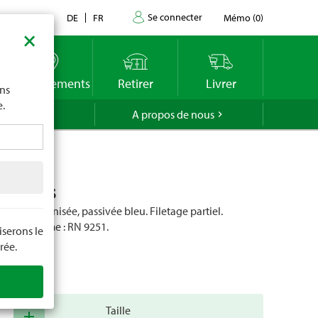
Se connecter
Contact
DE
FR
Mémo
(
0
)
×
imite
vous
o
Emplacements
Retirer
Livrer
ons
e.
GROLA
A propos de nous
s. bois
ique. Galvanisée, passivée bleu. Filetage partiel.
: Torx. Norme : RN 9251.
serons le
rée.
cle
80214
Taille
add