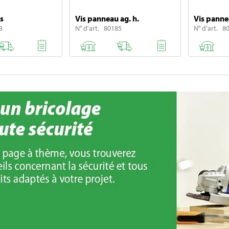
is
Vis panneau ag. h.
Vis pann
3
N° d'art. 80185
N° d'art. 8