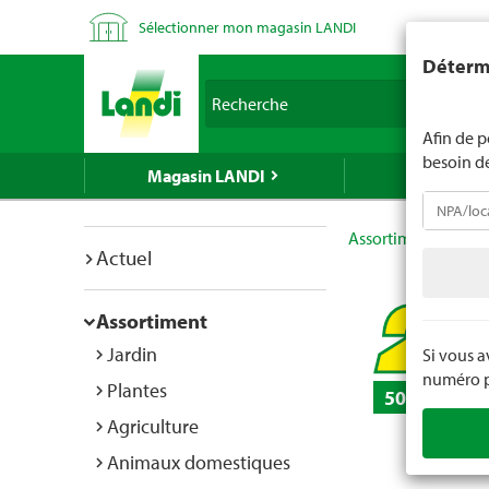
Sélectionner mon magasin LANDI
LANDI ne v
Détermi
d'âge est 
Recherche
nous indiq
Afin de p
besoin d
Magasin LANDI
LANDI Mé
Assortiment
Bric
Actuel
Assortiment
Jardin
Si vous 
numéro po
Plantes
50 pièces
Agriculture
Animaux domestiques