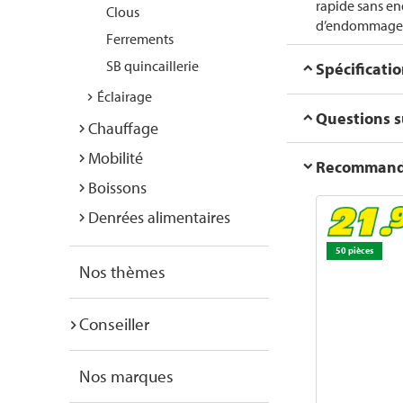
rapide sans en
Clous
d’endommageme
Ferrements
SB quincaillerie
Spécificati
Éclairage
Questions su
Chauffage
Mobilité
Recommanda
Boissons
Denrées alimentaires
50 pièces
Nos thèmes
Conseiller
Nos marques