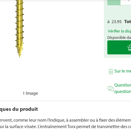
à
23.95
To
Vérifier la dis
Disponible da
Sur le 
Question
question
1 Image
iques du produit
 servent, comme leur nom l’indique, à assembler ou à fixer des élémen
ur la surface vissée. L’entraînement Torx permet de transmettre des c