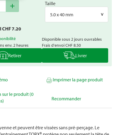
Taille
add
5.0 x 40 mm
al CHF
7.20
ponibilité
Disponible sous 2 jours ouvrables
ns env. 2 heures
Frais d'envoi
CHF 8.50
Retirer
Livrer
mémo
Imprimer la page produit
 sur le produit (0
Recommander
s)
oyenne et peuvent être vissées sans pré-perçage. Le
. L’entraînement TORX® protège non seulement la tête de