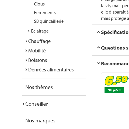
Clous
la vis, mais p
elle disparaît 
Ferrements
mais protège a
SB quincaillerie
Éclairage
Spécificati
Chauffage
Questions su
Mobilité
Boissons
Recommanda
Denrées alimentaires
Nos thèmes
200 pièces
Conseiller
Nos marques