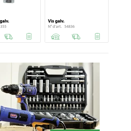
galv.
Vis galv.
4355
N° d'art. 54836