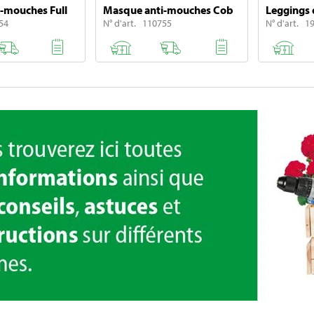
-mouches Full
Masque anti-mouches Cob
Leggings 
54
N° d'art. 110755
N° d'art. 1