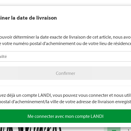
end généralement pas d'alcool aux jeunes de moins de 16 ans. La l
ner la date de livraison
de 18 ans pour les spiritueux. En indiquant votre date de naissance, 
uez votre âge de manière contraignante.
LANDI Mété
ouvoir déterminer la date exacte de livraison de cet article, nous av
e votre numéro postal d'acheminement ou de votre lieu de résidenc
téo
LANDI Agro
A
Confirmer
maux domestiques
Cheval
Accessoires pour chevaux
Confirmer
Frange
Protègent les y
universelle. 
avez déjà un compte LANDI, vous pouvez vous connecter et nous utili
stal d'acheminement/la ville de votre adresse de livraison enregist
Numéro d'arti
Me connecter avec mon compte LANDI
remove