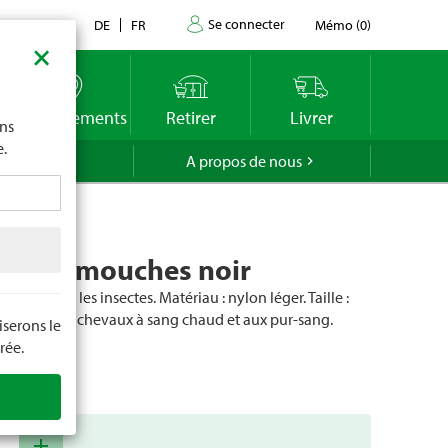
Se connecter
Contact
DE
FR
Mémo
(
0
)
×
imite
vous
o
Emplacements
Retirer
Livrer
ons
e.
GROLA
A propos de nous
s anti-mouches noir
eux contre les insectes. Matériau : nylon léger. Taille :
Convient aux chevaux à sang chaud et aux pur-sang.
serons le
rée.
cle
18913
add