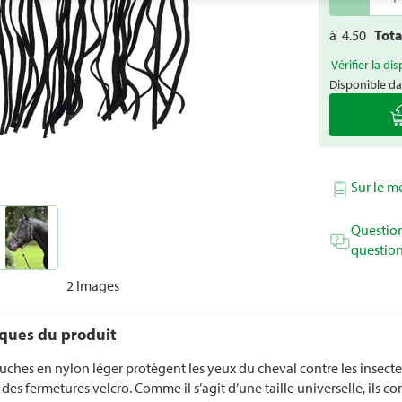
à
4.50
Tot
Vérifier la dis
Disponible da
Sur le 
Question
question
2 Images
iques du produit
hes en nylon léger protègent les yeux du cheval contre les insectes. I
 des fermetures velcro. Comme il s’agit d’une taille universelle, ils