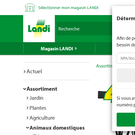
Sélectionner mon magasin LANDI
LANDI ne v
Détermi
d'âge est 
Recherche
nous indiq
Afin de p
besoin d
Magasin LANDI
LANDI Mé
Assortiment
Ani
Actuel
Assortiment
Jardin
Si vous 
numéro po
Plantes
Agriculture
Animaux domestiques