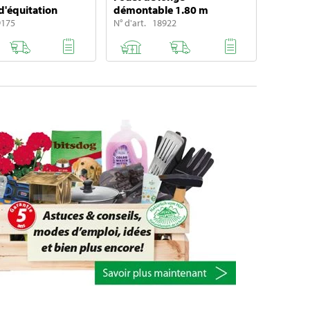
d'équitation
démontable 1.80 m
9175
N° d'art. 18922