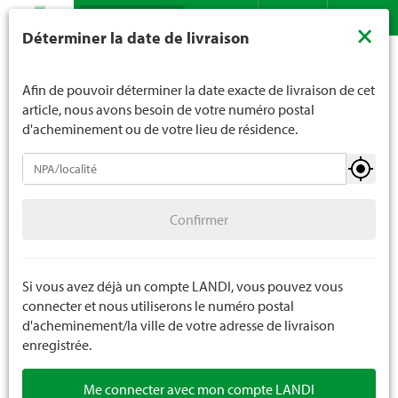
Recherche
LANDI ne vend généralement pas d'alcool aux jeunes de
×
Déterminer la date de livraison
moins de 16 ans. La limite d'âge est de 18 ans pour les
Assortiment
Loisirs
Piscines
Accessoires pour piscines
Contact
DE
FR
spiritueux. En indiquant votre date de naissance, vous
nous indiquez votre âge de manière contraignante.
Afin de pouvoir déterminer la date exacte de livraison de cet
article, nous avons besoin de votre numéro postal
d'acheminement ou de votre lieu de résidence.
Piscines
Confirmer
Bassins de piscine
Confirmer
Accessoires pour piscines
Produits chimiques pour piscine
Si vous avez déjà un compte LANDI, vous pouvez vous
connecter et nous utiliserons le numéro postal
Spa
d'acheminement/la ville de votre adresse de livraison
enregistrée.
Sports nautiques
Me connecter avec mon compte LANDI