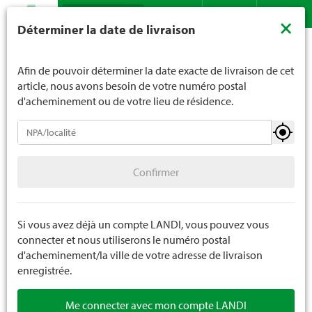
Recherche
LANDI ne vend généralement pas d'alcool aux jeunes de
×
Déterminer la date de livraison
moins de 16 ans. La limite d'âge est de 18 ans pour les
Assortiment
Animaux domestiques
Petits animaux
Contact
DE
FR
spiritueux. En indiquant votre date de naissance, vous
Aliments pour animaux domestiques
nous indiquez votre âge de manière contraignante.
Afin de pouvoir déterminer la date exacte de livraison de cet
article, nous avons besoin de votre numéro postal
d'acheminement ou de votre lieu de résidence.
Petits animaux
Confirmer
Aliments pour animaux domestiques
Confirmer
Accessoires pour animaux domestiques
Etable pour animaux domestiques
Si vous avez déjà un compte LANDI, vous pouvez vous
connecter et nous utiliserons le numéro postal
Litières
d'acheminement/la ville de votre adresse de livraison
enregistrée.
Grandes balles de litière
Me connecter avec mon compte LANDI