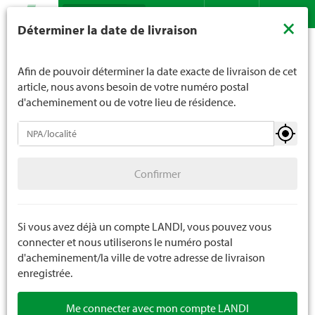
Recherche
LANDI ne vend généralement pas d'alcool aux jeunes de
×
Déterminer la date de livraison
moins de 16 ans. La limite d'âge est de 18 ans pour les
Assortiment
Jardin
Appareils portables
Contact
DE
FR
spiritueux. En indiquant votre date de naissance, vous
Appareils de déneigement
nous indiquez votre âge de manière contraignante.
Afin de pouvoir déterminer la date exacte de livraison de cet
article, nous avons besoin de votre numéro postal
d'acheminement ou de votre lieu de résidence.
Appareils portables
Confirmer
Pales / Bêches / Pioches
Confirmer
Fourches / Râteaux / Faux
Binage / Coupe / Cultivateur
Si vous avez déjà un compte LANDI, vous pouvez vous
connecter et nous utiliserons le numéro postal
Balais / Brosses / Appareils de balayage
d'acheminement/la ville de votre adresse de livraison
enregistrée.
Scies / Haches / Maillet
Me connecter avec mon compte LANDI