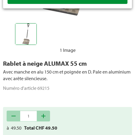
Petits appareils
Ciseaux
Pulvérisateurs
Appareils de déneigement
1 Image
Pièces de rechange outils portables
Rablet à neige ALUMAX 55 cm
Avec manche en alu 150 cm et poignée en D. Pale en aluminium
avec arête silencieuse.
Numéro d'article
69215
remove
add
à
49.50
Total CHF
49.50