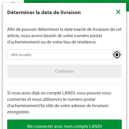
Recherche
LANDI ne vend généralement pas d'alcool aux jeunes de
×
Déterminer la date de livraison
moins de 16 ans. La limite d'âge est de 18 ans pour les
Assortiment
Jardin
Pots
Bacs à plantes extérieur
Contact
DE
FR
spiritueux. En indiquant votre date de naissance, vous
nous indiquez votre âge de manière contraignante.
Afin de pouvoir déterminer la date exacte de livraison de cet
article, nous avons besoin de votre numéro postal
d'acheminement ou de votre lieu de résidence.
Pots
Confirmer
Bacs à plantes intérieur
Confirmer
Bacs à plantes extérieur
Soucoupes
Si vous avez déjà un compte LANDI, vous pouvez vous
connecter et nous utiliserons le numéro postal
Roller à plantes
d'acheminement/la ville de votre adresse de livraison
enregistrée.
Me connecter avec mon compte LANDI