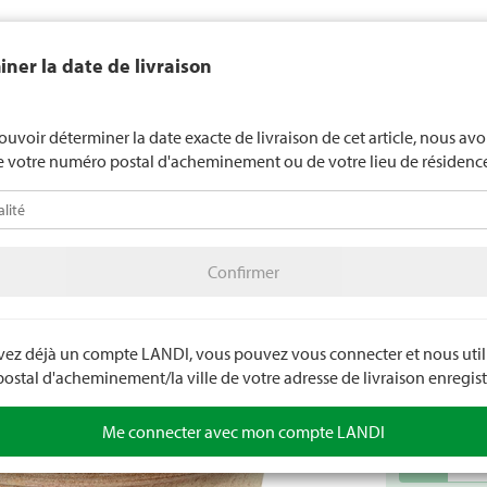
end généralement pas d'alcool aux jeunes de moins de 16 ans. La l
ner la date de livraison
de 18 ans pour les spiritueux. En indiquant votre date de naissance, 
uez votre âge de manière contraignante.
LANDI Mété
ouvoir déterminer la date exacte de livraison de cet article, nous av
e votre numéro postal d'acheminement ou de votre lieu de résidenc
téo
LANDI Agro
A
Confirmer
in
Pots
Bacs à plantes extérieur
Confirmer
Pot Uni
Convient pour l
avez déjà un compte LANDI, vous pouvez vous connecter et nous utili
Numéro d'arti
stal d'acheminement/la ville de votre adresse de livraison enregist
Me connecter avec mon compte LANDI
remove