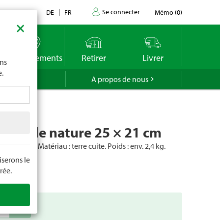
Se connecter
Contact
DE
FR
Mémo
(
0
)
×
imite
vous
o
Emplacements
Retirer
Livrer
ons
e.
GROLA
A propos de nous
versale nature 25 × 21 cm
'extérieur. Matériau : terre cuite. Poids : env. 2,4 kg.
serons le
cle
49893
rée.
add