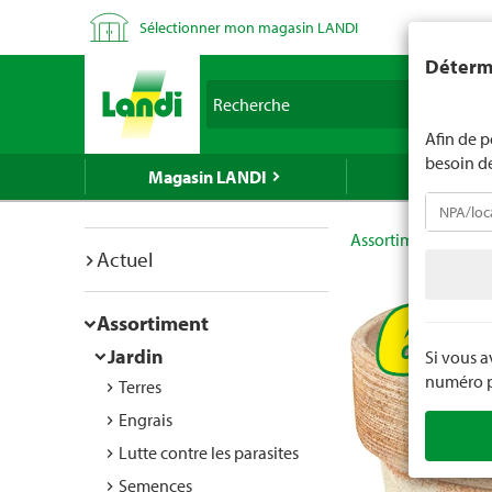
Sélectionner mon magasin LANDI
LANDI ne v
Détermi
d'âge est 
Recherche
nous indiq
Afin de p
besoin d
Magasin LANDI
LANDI Mé
Assortiment
Jard
Actuel
Assortiment
Jardin
Si vous 
numéro po
Terres
Engrais
Lutte contre les parasites
Semences