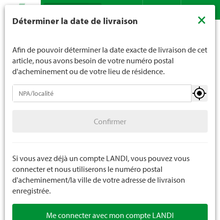
Recherche
LANDI ne vend généralement pas d'alcool aux jeunes de
×
Déterminer la date de livraison
moins de 16 ans. La limite d'âge est de 18 ans pour les
Assortiment
Jardin
Pots
Bacs à plantes intérieur
Contact
DE
FR
spiritueux. En indiquant votre date de naissance, vous
nous indiquez votre âge de manière contraignante.
Afin de pouvoir déterminer la date exacte de livraison de cet
article, nous avons besoin de votre numéro postal
d'acheminement ou de votre lieu de résidence.
Pots
Confirmer
Bacs à plantes intérieur
Confirmer
Bacs à plantes extérieur
Soucoupes
Si vous avez déjà un compte LANDI, vous pouvez vous
connecter et nous utiliserons le numéro postal
Roller à plantes
d'acheminement/la ville de votre adresse de livraison
enregistrée.
Me connecter avec mon compte LANDI