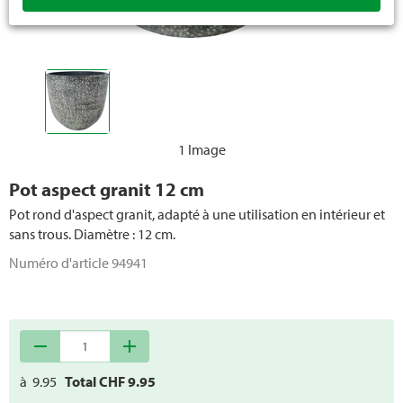
1 Image
Pot aspect granit 12 cm
Pot rond d'aspect granit, adapté à une utilisation en intérieur et
sans trous. Diamètre : 12 cm.
Numéro d'article
94941
remove
add
à
9.95
Total CHF
9.95