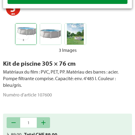
3 Images
Kit de piscine 305 × 76 cm
Matériaux du film : PVC, PET, PP. Matériau des barres : acier.
Pompe filtrante comprise. Capacité: env. 4'485 l. Couleur :
bleu/gris.
Numéro d'article
107600
remove
add
à
89.00
Total CHF
89.00