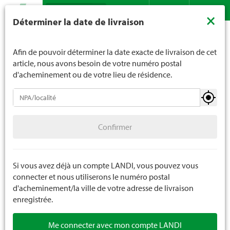
Recherche
LANDI ne vend généralement pas d'alcool aux jeunes de
×
Déterminer la date de livraison
moins de 16 ans. La limite d'âge est de 18 ans pour les
Assortiment
Loisirs
Piscines
Bassins de piscine
Contact
DE
FR
spiritueux. En indiquant votre date de naissance, vous
nous indiquez votre âge de manière contraignante.
Afin de pouvoir déterminer la date exacte de livraison de cet
article, nous avons besoin de votre numéro postal
d'acheminement ou de votre lieu de résidence.
Piscines
Confirmer
Bassins de piscine
Confirmer
Accessoires pour piscines
Produits chimiques pour piscine
Si vous avez déjà un compte LANDI, vous pouvez vous
connecter et nous utiliserons le numéro postal
Spa
d'acheminement/la ville de votre adresse de livraison
enregistrée.
Sports nautiques
Me connecter avec mon compte LANDI